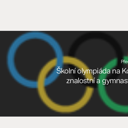
Pře
Školní olympiáda na 
znalostní a gymnas