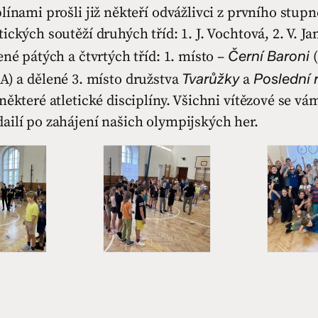
línami prošli již někteří odvážlivci z prvního stup
ických soutěží druhých tříd: 1. J. Vochtová, 2. V. Jan
Černí Baroni
ené pátých a čtvrtých tříd: 1. místo –
Tvarůžky
Poslední 
 A) a dělené 3. místo družstva
a
některé atletické disciplíny. Všichni vítězové se vá
ailí po zahájení našich olympijských her.