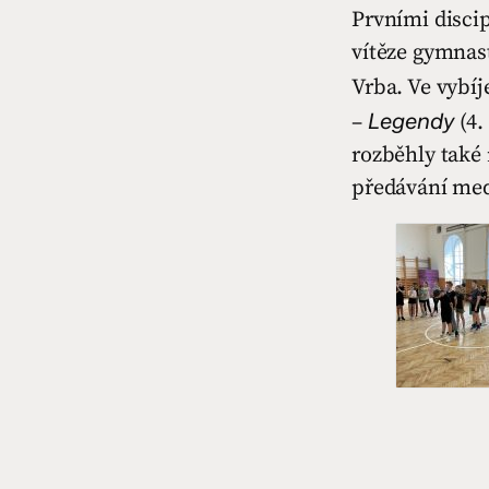
Prvními discip
vítěze gymnast
Vrba. Ve vybíj
Legendy
–
(4.
rozběhly také 
předávání med