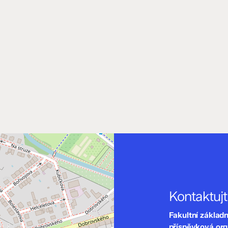
Kontaktuj
Fakultní základ
příspěvková or