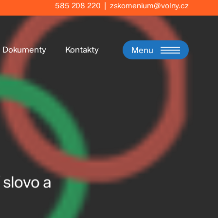
585 208 220
|
zskomenium@volny.cz
Dokumenty
Kontakty
Menu
 slovo a