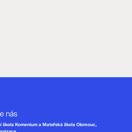
te nás
ní škola Komenium a Mateřská škola Olomouc,
ganizace