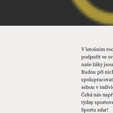
V letošním ro
podpořit ve s
naše žáky jsou
Budou při nic
spolupracovat
sebou v indivi
Čeká nás napří
týdny sportovn
Sportu zdar!