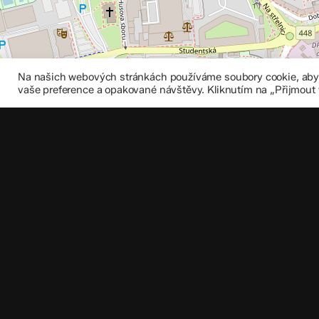
Na našich webových stránkách používáme soubory cookie, abych
vaše preference a opakované návštěvy. Kliknutím na „Přijmout