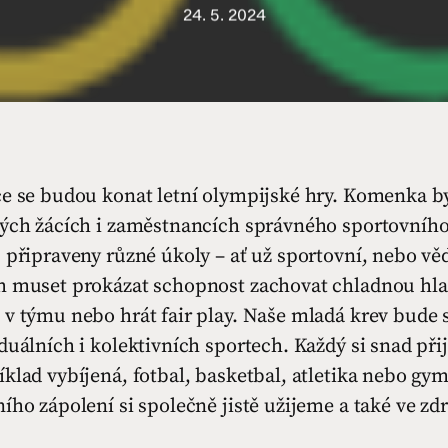
24. 5. 2024
ce se budou konat letní olympijské hry. Komenka by
vých žácích i zaměstnancích správného sportovního
 připraveny různé úkoly – ať už sportovní, nebo v
h muset prokázat schopnost zachovat chladnou hla
 v týmu nebo hrát fair play. Naše mladá krev bude 
duálních i kolektivních sportech. Každý si snad přij
klad vybíjená, fotbal, basketbal, atletika nebo gym
ího zápolení si společně jistě užijeme a také ve zd