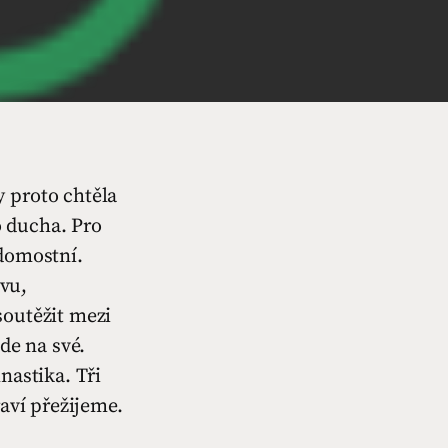
 proto chtěla
 ducha. Pro
ědomostní.
vu,
soutěžit mezi
de na své.
nastika. Tři
raví přežijeme.