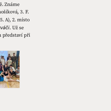
ně. Známe
ošíková, 3. F.
(5. A), 2. místo
rváči
. Už se
m představí při