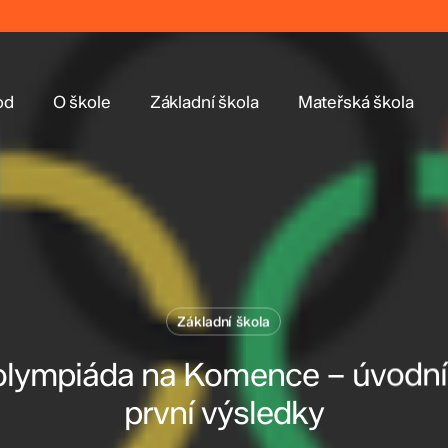
od
O škole
Základní škola
Mateřská škola
Základní škola
olympiáda na Komence – úvodní
první výsledky