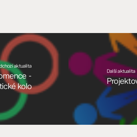
dchozí aktualita
Další aktualita
Komence -
Projekto
tické kolo