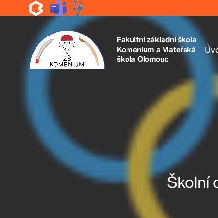
Skip
to
main
content
Fakultní základní škola
Komenium a Mateřská
Úv
škola Olomouc
Školní 