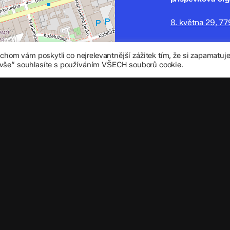
8. května 29, 7
zskomenium@vo
om vám poskytli co nejrelevantnější zážitek tím, že si zapamatu
+420 585 208 
 vše“ souhlasíte s používáním VŠECH souborů cookie.
Důležité úd
Datová schránka
IČO: 70 631 018
IZO: 102 320 07