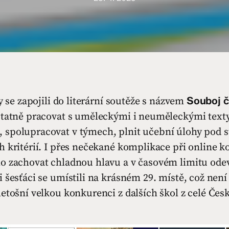
Souboj 
dy se zapojili do literární soutěže s názvem
statně pracovat s uměleckými i neuměleckými texty,
spolupracovat v týmech, plnit učební úlohy pod s
 kritérií. I přes nečekané komplikace při online k
o zachovat chladnou hlavu a v časovém limitu odev
 šesťáci se umístili na krásném 29. místě, což nen
etošní velkou konkurenci z dalších škol z celé Čes