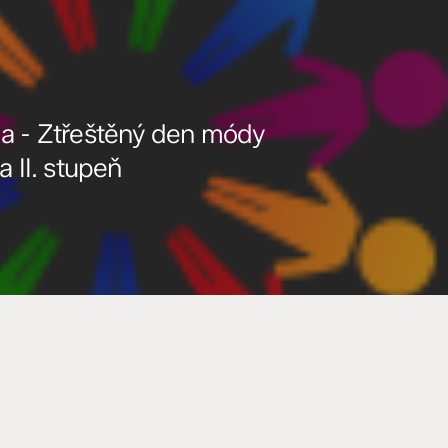
la - Ztřeštěný den módy
a II. stupeň