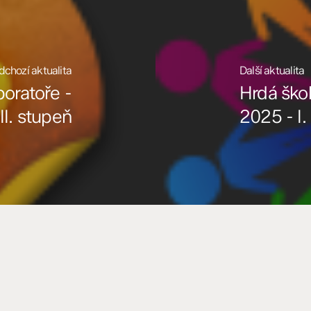
dchozí aktualita
Další aktualita
oratoře -
Hrdá ško
II. stupeň
2025 - I. 