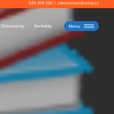
585 208 220
|
zskomenium@volny.cz
Dokumenty
Kontakty
Menu