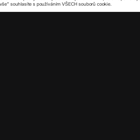
 vše“ souhlasíte s používáním VŠECH souborů cookie.
Důležité úd
Datová schránka
IČO: 70 631 018
IZO: 102 320 07
Leaflet
|
©
OpenStreetMap
contributors