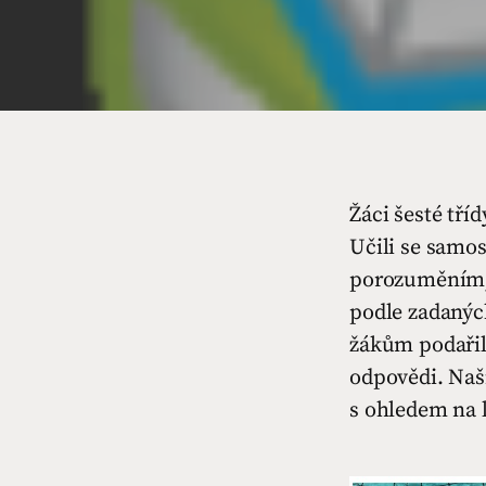
Žáci šesté tří
Učili se samo
porozuměním, 
podle zadaných
žákům podařil
odpovědi. Naši
s ohledem na l