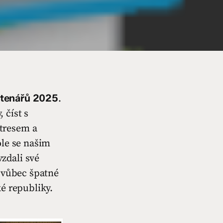
čtenářů 2025
.
 číst s
tresem a
ole se našim
zdali své
í vůbec špatné
ké republiky.