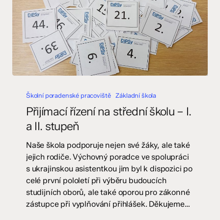
Přijímací
řízení
Školní poradenské pracoviště
Základní škola
na
Přijímací řízení na střední školu – I.
střední
a II. stupeň
školu
–
Naše škola podporuje nejen své žáky, ale také
I.
jejich rodiče. Výchovný poradce ve spolupráci
a
s ukrajinskou asistentkou jim byl k dispozici po
II.
celé první pololetí při výběru budoucích
stupeň
studijních oborů, ale také oporou pro zákonné
zástupce při vyplňování přihlášek. Děkujeme…