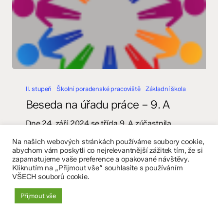
Beseda
na
II. stupeň
Školní poradenské pracoviště
Základní škola
úřadu
Beseda na úřadu práce – 9. A
práce
–
Dne 24. září 2024 se třída 9. A zúčastnila
9.
besedy na olomouckém úřadu práce, která
Na našich webových stránkách používáme soubory cookie,
A
byla zaměřena na výběr střední školy. Tato
abychom vám poskytli co nejrelevantnější zážitek tím, že si
akce byla skvělou příležitostí pro naše žáky,
zapamatujeme vaše preference a opakované návštěvy.
Kliknutím na „Přijmout vše“ souhlasíte s používáním
aby se seznámili s různými možnostmi, které
VŠECH souborů cookie.
před nimi stojí. Během…
Přijmout vše
26. 9. 2024