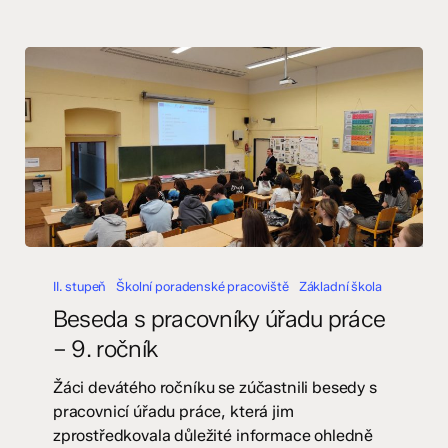
Beseda
s
II. stupeň
Školní poradenské pracoviště
Základní škola
pracovníky
Beseda s pracovníky úřadu práce
úřadu
– 9. ročník
práce
–
Žáci devátého ročníku se zúčastnili besedy s
9.
pracovnicí úřadu práce, která jim
ročník
zprostředkovala důležité informace ohledně