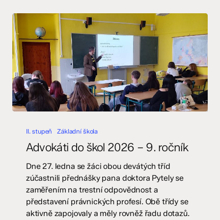
Advokáti
do
II. stupeň
Základní škola
škol
Advokáti do škol 2026 – 9. ročník
2026
–
Dne 27. ledna se žáci obou devátých tříd
9.
zúčastnili přednášky pana doktora Pytely se
ročník
zaměřením na trestní odpovědnost a
představení právnických profesí. Obě třídy se
aktivně zapojovaly a měly rovněž řadu dotazů.