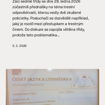
Žáci sedmé třídy se dne 28. ledna 2026
A
zúčastnili přednášky na téma trestní
odpovědnosti, kterou vedly dvě zkušené
policistky. Posluchači se dozvěděli například,
jaký je rozdíl mezi přestupkem a trestným
činem. Do diskuze se zapojila většina třídy,
protože tato problematika…
5. 3. 2026