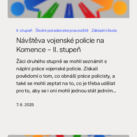
Návštěva
vojenské
II. stupeň
Školní poradenské pracoviště
Základní škola
policie
Návštěva vojenské policie na
na
Komence – II. stupeň
Komence
–
Žáci druhého stupně se mohli seznámit s
II.
náplní práce vojenské policie. Získali
stupeň
povědomí o tom, co obnáší práce policisty, a
také se mohli zeptat na to, co je třeba udělat
pro to, aby se i oni mohli jednou stát jedním…
7. 6. 2025