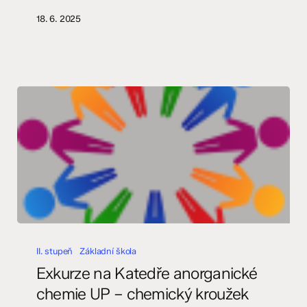
18. 6. 2025
Exkurze
na
II. stupeň
Základní škola
Katedře
Exkurze na Katedře anorganické
anorganické
chemie UP – chemický kroužek
chemie