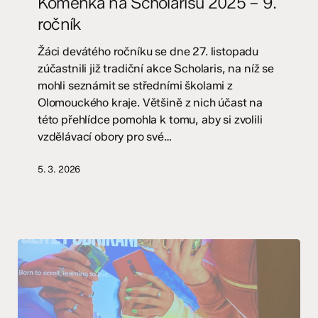
Komenka na Scholarisu 2025 – 9.
2025
ročník
–
9.
Žáci devátého ročníku se dne 27. listopadu
ročník
zúčastnili již tradiční akce Scholaris, na níž se
mohli seznámit se středními školami z
Olomouckého kraje. Většině z nich účast na
této přehlídce pomohla k tomu, aby si zvolili
vzdělávací obory pro své…
5. 3. 2026