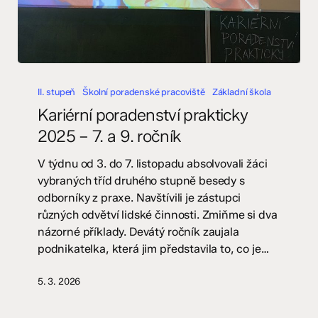
Kariérní
poradenství
II. stupeň
Školní poradenské pracoviště
Základní škola
prakticky
Kariérní poradenství prakticky
2025
2025 – 7. a 9. ročník
–
7.
V týdnu od 3. do 7. listopadu absolvovali žáci
a
vybraných tříd druhého stupně besedy s
9.
odborníky z praxe. Navštívili je zástupci
ročník
různých odvětví lidské činnosti. Zmiňme si dva
názorné příklady. Devátý ročník zaujala
podnikatelka, která jim představila to, co je…
5. 3. 2026