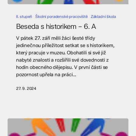
Beseda
s
II. stupeň
Školní poradenské pracoviště
Základní škola
historikem
Beseda s historikem – 6. A
–
6.
V pátek 27. září měli žáci šesté třídy
A
jedinečnou příležitost setkat se s historikem,
který pracuje v muzeu. Obohatili si své již
nabyté znalosti a rozšířili své dovednosti z
hodin obecného dějepisu. V první části se
pozornost upřela na práci…
27. 9. 2024