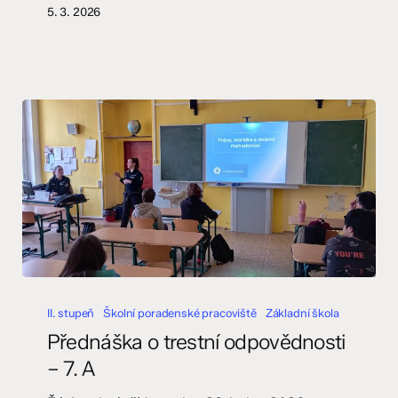
5. 3. 2026
Přednáška
o
II. stupeň
Školní poradenské pracoviště
Základní škola
trestní
Přednáška o trestní odpovědnosti
odpovědnosti
– 7. A
–
7.