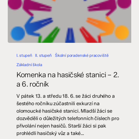
Komenka
na
I. stupeň
II. stupeň
Školní poradenské pracoviště
hasičské
Základní škola
stanici
Komenka na hasičské stanici – 2.
–
a 6. ročník
2.
a
V pátek 13. a středu 18. 6. se žáci druhého a
6.
šestého ročníku zúčastnili exkurzí na
ročník
olomoucké hasičské stanici. Mladší žáci se
dozvěděli o důležitých telefonních číslech pro
přivolání nejen hasičů. Starší žáci si pak
prohlédli hasičský vůz a také…