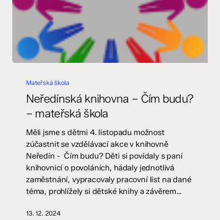
Neředínská
knihovna
Mateřská škola
–
Neředínská knihovna – Čím budu?
Čím
– mateřská škola
budu?
–
Měli jsme s dětmi 4. listopadu možnost
mateřská
zúčastnit se vzdělávací akce v knihovně
škola
Neředín - Čím budu? Děti si povídaly s paní
knihovnicí o povoláních, hádaly jednotlivá
zaměstnání, vypracovaly pracovní list na dané
téma, prohlížely si dětské knihy a závěrem…
13. 12. 2024