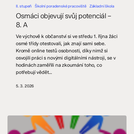
objevují
II. stupeň
Školní poradenské pracoviště
Základní škola
svůj
Osmáci objevují svůj potenciál –
potenciál
8. A
–
8.
Ve výchově k občanství si ve středu 1. října žáci
A
osmé třídy otestovali, jak znají sami sebe.
Kromě online testů osobnosti, díky nimž si
osvojili práci s novými digitálními nástroji, se v
hodinách zaměřili na zkoumání toho, co
potřebují vědět…
5. 3. 2026