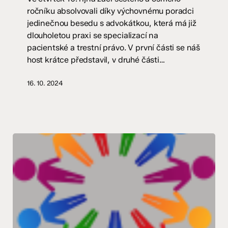
8.
ročníku absolvovali díky výchovnému poradci
ročník
jedinečnou besedu s advokátkou, která má již
dlouholetou praxi se specializací na
pacientské a trestní právo. V první části se náš
host krátce představil, v druhé části…
16. 10. 2024