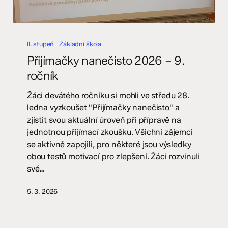
Přijímačky
nanečisto
II. stupeň
Základní škola
2026
Přijímačky nanečisto 2026 – 9.
–
ročník
9.
ročník
Žáci devátého ročníku si mohli ve středu 28.
ledna vyzkoušet "Přijímačky nanečisto" a
zjistit svou aktuální úroveň při přípravě na
jednotnou přijímací zkoušku. Všichni zájemci
se aktivně zapojili, pro některé jsou výsledky
obou testů motivací pro zlepšení. Žáci rozvinuli
své…
5. 3. 2026