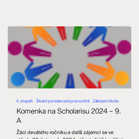
Komenka
na
II. stupeň
Školní poradenské pracoviště
Základní škola
Scholarisu
Komenka na Scholarisu 2024 – 9.
2024
A
–
9.
Žáci devátého ročníku a další zájemci se ve
A