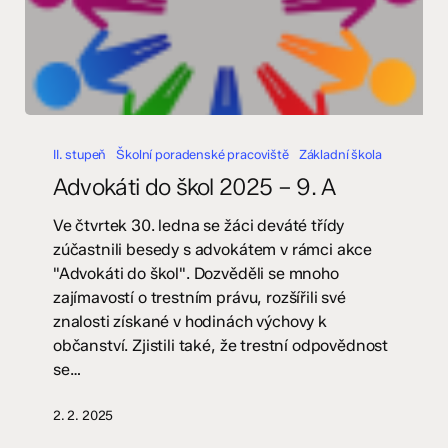
Advokáti
do
II. stupeň
Školní poradenské pracoviště
Základní škola
škol
Advokáti do škol 2025 – 9. A
2025
–
Ve čtvrtek 30. ledna se žáci deváté třídy
9.
zúčastnili besedy s advokátem v rámci akce
A
"Advokáti do škol". Dozvěděli se mnoho
zajímavostí o trestním právu, rozšířili své
znalosti získané v hodinách výchovy k
občanství. Zjistili také, že trestní odpovědnost
se…
2. 2. 2025