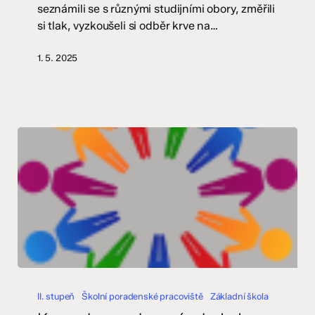
seznámili se s různými studijními obory, změřili
–
si tlak, vyzkoušeli si odběr krve na…
8.
ročník
1. 5. 2025
Komenka
prozkoumávala
II. stupeň
Školní poradenské pracoviště
Základní škola
Jeden