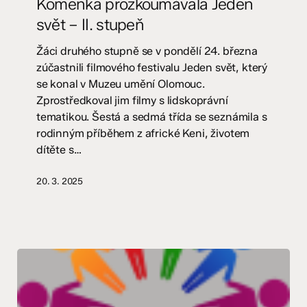
Komenka prozkoumávala Jeden
svět
svět – II. stupeň
–
II.
Žáci druhého stupně se v pondělí 24. března
stupeň
zúčastnili filmového festivalu Jeden svět, který
se konal v Muzeu umění Olomouc.
Zprostředkoval jim filmy s lidskoprávní
tematikou. Šestá a sedmá třída se seznámila s
rodinným příběhem z africké Keni, životem
dítěte s…
20. 3. 2025