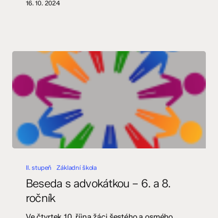
16. 10. 2024
Beseda
s
II. stupeň
Základní škola
advokátkou
Beseda s advokátkou – 6. a 8.
–
ročník
6.
a
Ve čtvrtek 10. října žáci šestého a osmého