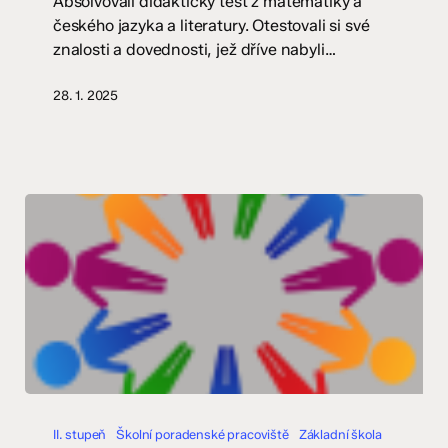
Absolvovali didaktický test z matematiky a
českého jazyka a literatury. Otestovali si své
znalosti a dovednosti, jež dříve nabyli…
28. 1. 2025
Kariérní
poradenství
II. stupeň
Školní poradenské pracoviště
Základní škola