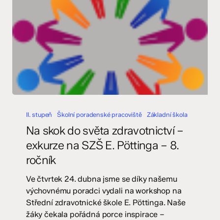
Na
skok
II. stupeň
Školní poradenské pracoviště
Základní škola
do
Na skok do světa zdravotnictví –
světa
exkurze na SZŠ E. Pöttinga – 8.
zdravotnictví
ročník
–
exkurze
Ve čtvrtek 24. dubna jsme se díky našemu
na
výchovnému poradci vydali na workshop na
SZŠ
Střední zdravotnické škole E. Pöttinga. Naše
E.
žáky čekala pořádná porce inspirace –
Pöttinga