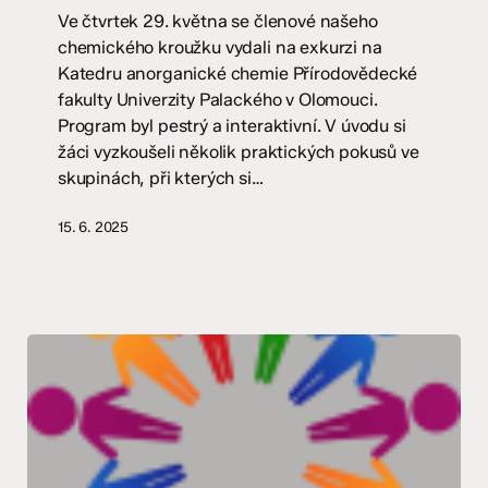
UP
Ve čtvrtek 29. května se členové našeho
–
chemického kroužku vydali na exkurzi na
chemický
Katedru anorganické chemie Přírodovědecké
kroužek
fakulty Univerzity Palackého v Olomouci.
Program byl pestrý a interaktivní. V úvodu si
žáci vyzkoušeli několik praktických pokusů ve
skupinách, při kterých si…
15. 6. 2025