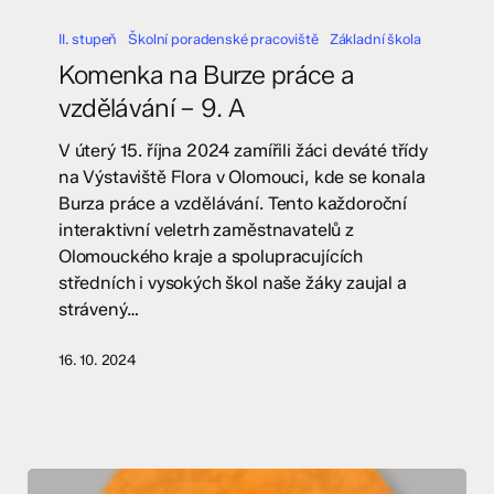
Komenka
na
II. stupeň
Školní poradenské pracoviště
Základní škola
Burze
Komenka na Burze práce a
práce
vzdělávání – 9. A
a
vzdělávání
V úterý 15. října 2024 zamířili žáci deváté třídy
–
na Výstaviště Flora v Olomouci, kde se konala
9.
Burza práce a vzdělávání. Tento každoroční
A
interaktivní veletrh zaměstnavatelů z
Olomouckého kraje a spolupracujících
středních i vysokých škol naše žáky zaujal a
strávený…
16. 10. 2024