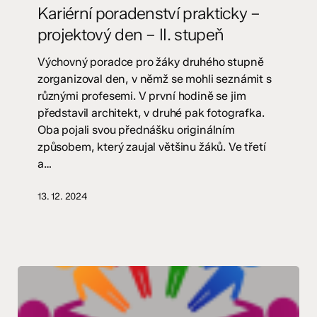
prakticky
Kariérní poradenství prakticky –
–
projektový den – II. stupeň
projektový
den
Výchovný poradce pro žáky druhého stupně
–
zorganizoval den, v němž se mohli seznámit s
II.
různými profesemi. V první hodině se jim
stupeň
představil architekt, v druhé pak fotografka.
Oba pojali svou přednášku originálním
způsobem, který zaujal většinu žáků. Ve třetí
a…
13. 12. 2024