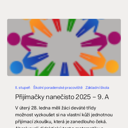
Přijímačky
nanečisto
II. stupeň
Školní poradenské pracoviště
Základní škola
2025
Přijímačky nanečisto 2025 – 9. A
–
9.
V úterý 28. ledna měli žáci deváté třídy
A
možnost vyzkoušet si na vlastní kůži jednotnou
přijímací zkoušku, která je zanedlouho čeká.