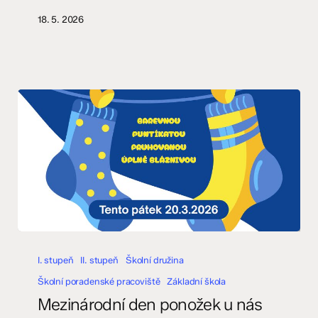
18. 5. 2026
Mezinárodní
den
I. stupeň
II. stupeň
Školní družina
ponožek
Školní poradenské pracoviště
Základní škola
u
Mezinárodní den ponožek u nás
nás