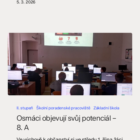
5. 3. 2026
Osmáci
objevují
II. stupeň
Školní poradenské pracoviště
Základní škola
svůj
Osmáci objevují svůj potenciál –
potenciál
8. A
–
8.
Ve výchově k občanství si ve středu 1. října žáci