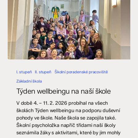
Týden
wellbeingu
I. stupeň
II. stupeň
Školní poradenské pracoviště
na
Základní škola
naší
Týden wellbeingu na naší škole
škole
V době 4. – 11. 2. 2026 probíhal na všech
školách Týden wellbeingu na podporu duševní
pohody ve škole. Naše škola se zapojila také.
Školní psycholožka napříč třídami naší školy
seznámila žáky s aktivitami, které by jim mohly