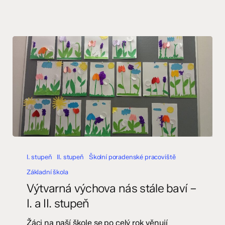
Výtvarná
výchova
I. stupeň
II. stupeň
Školní poradenské pracoviště
nás
Základní škola
stále
Výtvarná výchova nás stále baví –
baví
I. a II. stupeň
–
I.
Žáci na naší škole se po celý rok věnují