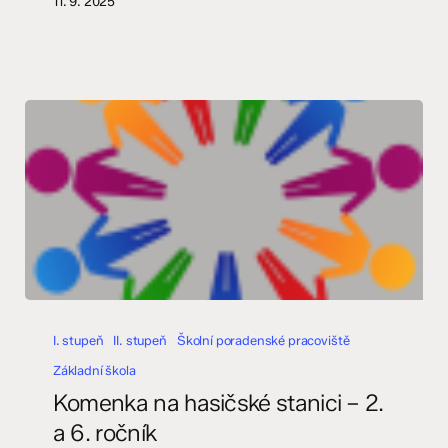
11. 9. 2025
Komenka
na
I. stupeň
II. stupeň
Školní poradenské pracoviště
hasičské
Základní škola
stanici
Komenka na hasičské stanici – 2.
–
a 6. ročník
2.