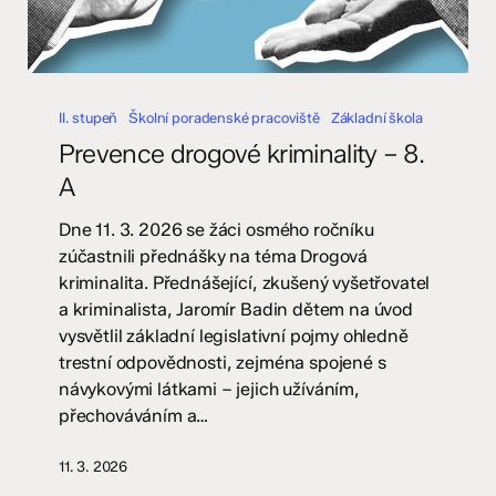
Prevence
drogové
II. stupeň
Školní poradenské pracoviště
Základní škola
kriminality
Prevence drogové kriminality – 8.
–
A
8.
A
Dne 11. 3. 2026 se žáci osmého ročníku
zúčastnili přednášky na téma Drogová
kriminalita. Přednášející, zkušený vyšetřovatel
a kriminalista, Jaromír Badin dětem na úvod
vysvětlil základní legislativní pojmy ohledně
trestní odpovědnosti, zejména spojené s
návykovými látkami – jejich užíváním,
přechováváním a…
11. 3. 2026