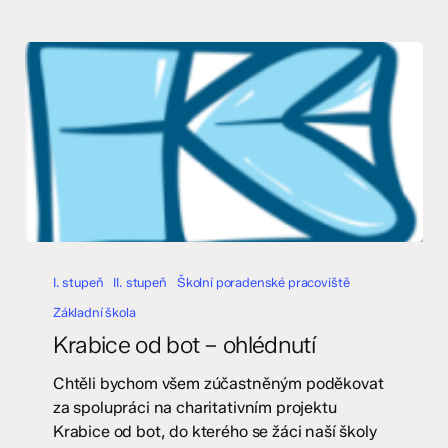
Krabice
od
I. stupeň
II. stupeň
Školní poradenské pracoviště
bot
Základní škola
–
Krabice od bot – ohlédnutí
ohlédnutí
Chtěli bychom všem zúčastněným poděkovat
za spolupráci na charitativním projektu
Krabice od bot, do kterého se žáci naší školy