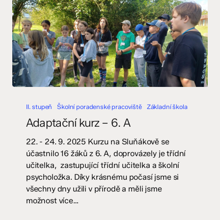
Adaptační
kurz
II. stupeň
Školní poradenské pracoviště
Základní škola
–
Adaptační kurz – 6. A
6.
A
22. - 24. 9. 2025 Kurzu na Sluňákově se
účastnilo 16 žáků z 6. A, doprovázely je třídní
učitelka, zastupující třídní učitelka a školní
psycholožka. Díky krásnému počasí jsme si
všechny dny užili v přírodě a měli jsme
možnost více…