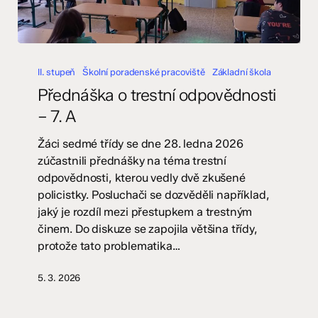
Přednáška
o
II. stupeň
Školní poradenské pracoviště
Základní škola
trestní
Přednáška o trestní odpovědnosti
odpovědnosti
– 7. A
–
7.
Žáci sedmé třídy se dne 28. ledna 2026
A
zúčastnili přednášky na téma trestní
odpovědnosti, kterou vedly dvě zkušené
policistky. Posluchači se dozvěděli například,
jaký je rozdíl mezi přestupkem a trestným
činem. Do diskuze se zapojila většina třídy,
protože tato problematika…
5. 3. 2026