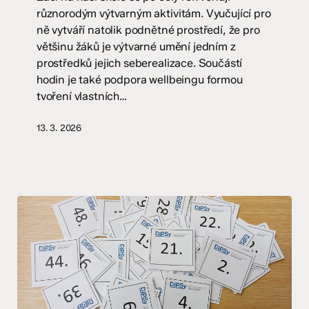
a
různorodým výtvarným aktivitám. Vyučující pro
II.
ně vytváří natolik podnětné prostředí, že pro
stupeň
většinu žáků je výtvarné umění jedním z
prostředků jejich seberealizace. Součástí
hodin je také podpora wellbeingu formou
tvoření vlastních…
13. 3. 2026