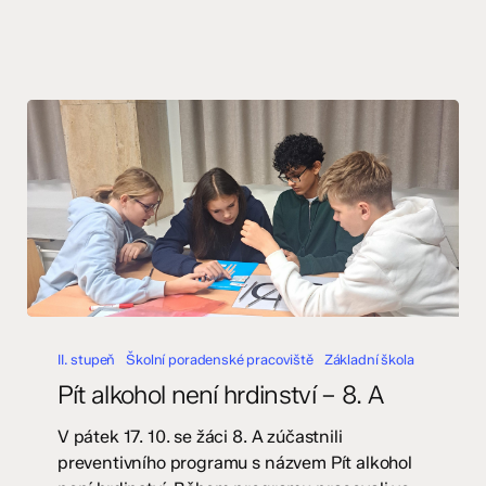
Pít
alkohol
II. stupeň
Školní poradenské pracoviště
Základní škola
není
Pít alkohol není hrdinství – 8. A
hrdinství
–
V pátek 17. 10. se žáci 8. A zúčastnili
8.
preventivního programu s názvem Pít alkohol
A