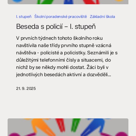
Beseda
s
I. stupeň
Školní poradenské pracoviště
Základní škola
policií
Beseda s policií – I. stupeň
–
I.
V prvních týdnech tohoto školního roku
stupeň
navštívila naše třídy prvního stupně vzácná
návštěva - policisté a policistky. Seznámili je s
důležitými telefonními čísly a situacemi, do
nichž by se někdy mohli dostat. Žáci byli v
jednotlivých besedách aktivní a dozvěděli…
21. 9. 2025