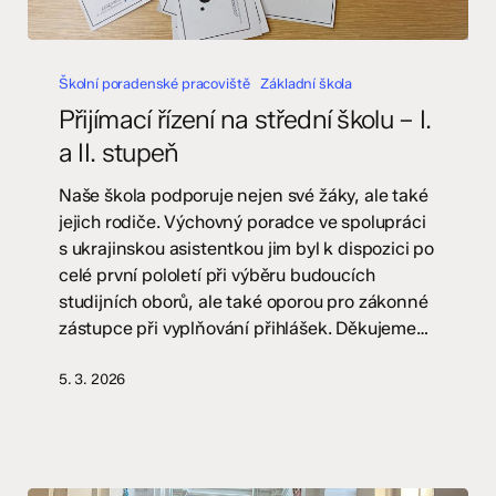
Přijímací
řízení
Školní poradenské pracoviště
Základní škola
na
Přijímací řízení na střední školu – I.
střední
a II. stupeň
školu
–
Naše škola podporuje nejen své žáky, ale také
I.
jejich rodiče. Výchovný poradce ve spolupráci
a
s ukrajinskou asistentkou jim byl k dispozici po
II.
celé první pololetí při výběru budoucích
stupeň
studijních oborů, ale také oporou pro zákonné
zástupce při vyplňování přihlášek. Děkujeme…
5. 3. 2026