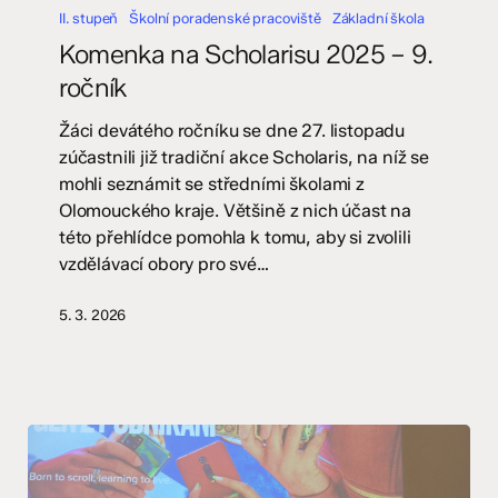
na
II. stupeň
Školní poradenské pracoviště
Základní škola
Scholarisu
Komenka na Scholarisu 2025 – 9.
2025
ročník
–
9.
Žáci devátého ročníku se dne 27. listopadu
ročník
zúčastnili již tradiční akce Scholaris, na níž se
mohli seznámit se středními školami z
Olomouckého kraje. Většině z nich účast na
této přehlídce pomohla k tomu, aby si zvolili
vzdělávací obory pro své…
5. 3. 2026