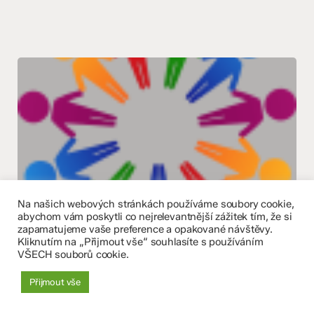
Na našich webových stránkách používáme soubory cookie,
Na
abychom vám poskytli co nejrelevantnější zážitek tím, že si
skok
II. stupeň
Školní poradenské pracoviště
Základní škola
zapamatujeme vaše preference a opakované návštěvy.
do
Kliknutím na „Přijmout vše“ souhlasíte s používáním
Na skok do světa zdravotnictví –
VŠECH souborů cookie.
světa
exkurze na SZŠ E. Pöttinga – 8.
zdravotnictví
Přijmout vše
ročník
–
exkurze