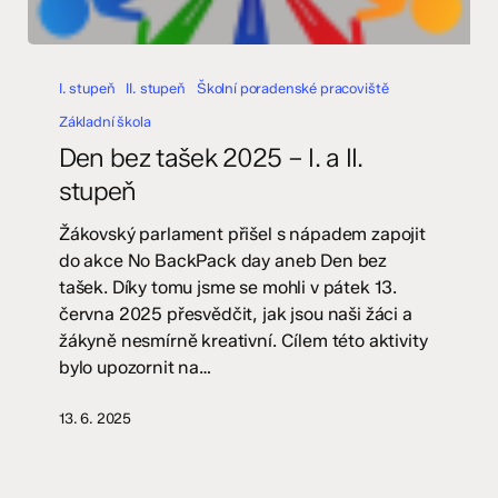
Den
bez
I. stupeň
II. stupeň
Školní poradenské pracoviště
tašek
Základní škola
2025
Den bez tašek 2025 – I. a II.
–
stupeň
I.
a
Žákovský parlament přišel s nápadem zapojit
II.
do akce No BackPack day aneb Den bez
stupeň
tašek. Díky tomu jsme se mohli v pátek 13.
června 2025 přesvědčit, jak jsou naši žáci a
žákyně nesmírně kreativní. Cílem této aktivity
bylo upozornit na…
13. 6. 2025