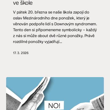
ve škole
ve
škole
V pátek 20. března se naše škola zapojí do
oslav Mezinárodního dne ponožek, který je
věnován podpoře lidí s Downovým syndromem.
Tento den si připomeneme symbolicky – každý
z nás si může obout dvě různé ponožky. Právě
rozdílné ponožky vyjadřují…
17. 3. 2026