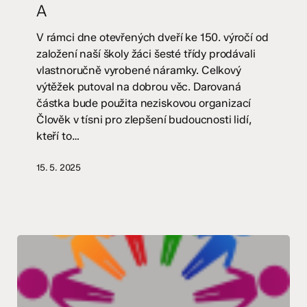
A
–
6.
V rámci dne otevřených dveří ke 150. výročí od
A
založení naší školy žáci šesté třídy prodávali
vlastnoručně vyrobené náramky. Celkový
výtěžek putoval na dobrou věc. Darovaná
částka bude použita neziskovou organizací
Člověk v tísni pro zlepšení budoucnosti lidí,
kteří to…
15. 5. 2025