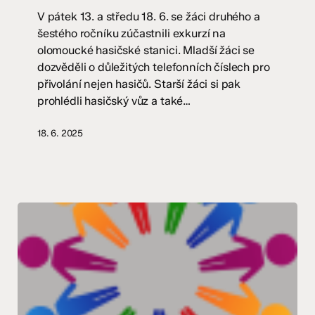
a
V pátek 13. a středu 18. 6. se žáci druhého a
6.
šestého ročníku zúčastnili exkurzí na
ročník
olomoucké hasičské stanici. Mladší žáci se
dozvěděli o důležitých telefonních číslech pro
přivolání nejen hasičů. Starší žáci si pak
prohlédli hasičský vůz a také…
18. 6. 2025