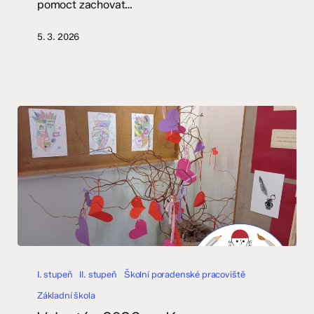
pomoct zachovat…
5. 3. 2026
Valentýn
2026
I. stupeň
II. stupeň
Školní poradenské pracoviště
na
Základní škola
Komence