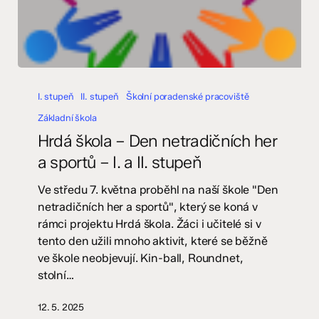
Hrdá
škola
I. stupeň
II. stupeň
Školní poradenské pracoviště
–
Základní škola
Den
Hrdá škola – Den netradičních her
netradičních
a sportů – I. a II. stupeň
her
a
Ve středu 7. května proběhl na naší škole "Den
sportů
netradičních her a sportů", který se koná v
–
rámci projektu Hrdá škola. Žáci i učitelé si v
I.
tento den užili mnoho aktivit, které se běžně
a
ve škole neobjevují. Kin-ball, Roundnet,
II.
stolní…
stupeň
12. 5. 2025