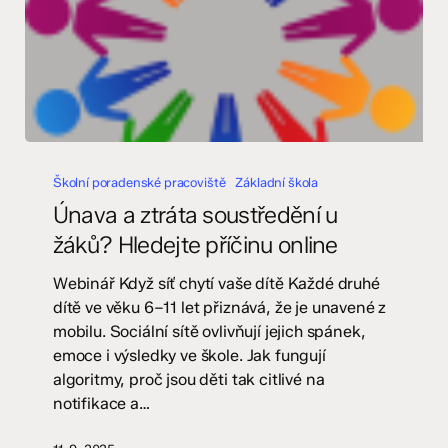
Únava
a
Školní poradenské pracoviště
Základní škola
ztráta
Únava a ztráta soustředění u
soustředění
žáků? Hledejte příčinu online
u
žáků?
Webinář Když síť chytí vaše dítě Každé druhé
Hledejte
dítě ve věku 6–11 let přiznává, že je unavené z
příčinu
mobilu. Sociální sítě ovlivňují jejich spánek,
online
emoce i výsledky ve škole. Jak fungují
algoritmy, proč jsou děti tak citlivé na
notifikace a…