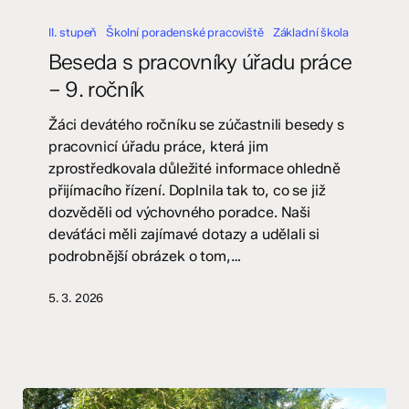
Beseda
s
II. stupeň
Školní poradenské pracoviště
Základní škola
pracovníky
Beseda s pracovníky úřadu práce
úřadu
– 9. ročník
práce
–
Žáci devátého ročníku se zúčastnili besedy s
9.
pracovnicí úřadu práce, která jim
ročník
zprostředkovala důležité informace ohledně
přijímacího řízení. Doplnila tak to, co se již
dozvěděli od výchovného poradce. Naši
deváťáci měli zajímavé dotazy a udělali si
podrobnější obrázek o tom,…
5. 3. 2026