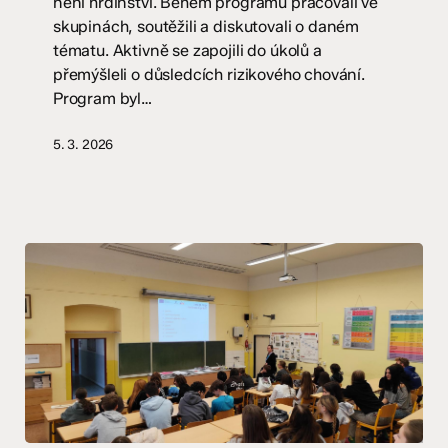
není hrdinství. Během programu pracovali ve
skupinách, soutěžili a diskutovali o daném
tématu. Aktivně se zapojili do úkolů a
přemýšleli o důsledcích rizikového chování.
Program byl…
5. 3. 2026