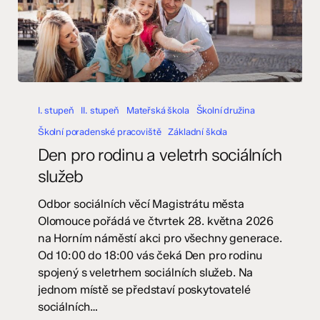
Den
pro
I. stupeň
II. stupeň
Mateřská škola
Školní družina
rodinu
Školní poradenské pracoviště
Základní škola
a
Den pro rodinu a veletrh sociálních
veletrh
služeb
sociálních
služeb
Odbor sociálních věcí Magistrátu města
Olomouce pořádá ve čtvrtek 28. května 2026
na Horním náměstí akci pro všechny generace.
Od 10:00 do 18:00 vás čeká Den pro rodinu
spojený s veletrhem sociálních služeb. Na
jednom místě se představí poskytovatelé
sociálních…