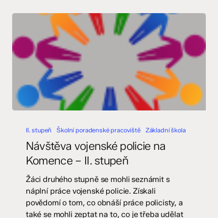
Návštěva
vojenské
II. stupeň
Školní poradenské pracoviště
Základní škola
policie
Návštěva vojenské policie na
na
Komence – II. stupeň
Komence
–
Žáci druhého stupně se mohli seznámit s
II.
náplní práce vojenské policie. Získali
stupeň
povědomí o tom, co obnáší práce policisty, a
také se mohli zeptat na to, co je třeba udělat