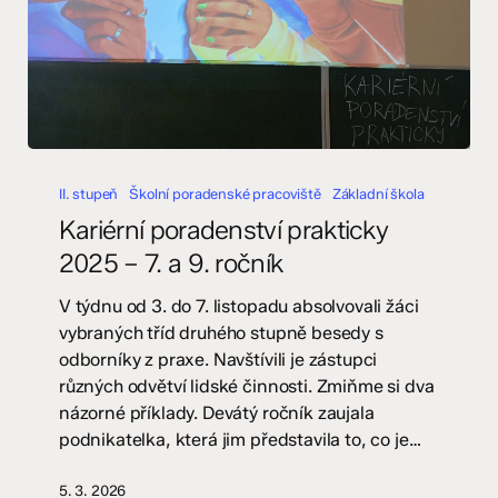
Kariérní
poradenství
II. stupeň
Školní poradenské pracoviště
Základní škola
prakticky
Kariérní poradenství prakticky
2025
2025 – 7. a 9. ročník
–
7.
V týdnu od 3. do 7. listopadu absolvovali žáci
a
vybraných tříd druhého stupně besedy s
9.
odborníky z praxe. Navštívili je zástupci
ročník
různých odvětví lidské činnosti. Zmiňme si dva
názorné příklady. Devátý ročník zaujala
podnikatelka, která jim představila to, co je…
5. 3. 2026