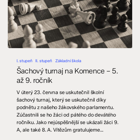
Šachový
turnaj
I. stupeň
II. stupeň
Základní škola
na
Šachový turnaj na Komence – 5.
Komence
až 9. ročník
–
5.
V úterý 23. června se uskutečnil školní
až
šachový turnaj, který se uskutečnil díky
9.
podnětu z našeho žákovského parlamentu.
ročník
Zúčastnili se ho žáci od pátého do devátého
ročníku. Jako nejúspěšnější se ukázali žáci 9.
A, ale také 8. A. Vítězům gratulujeme…