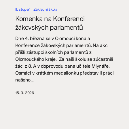
Komenka
na
II. stupeň
Základní škola
Konferenci
Komenka na Konferenci
žákovských
žákovských parlamentů
parlamentů
Dne 4. března se v Olomouci konala
Konference žákovských parlamentů. Na akci
přišli zástupci školních parlamentů z
Olomouckého kraje. Za naši školu se zúčastnili
žáci z 8. A v doprovodu pana učitele Mlynáře.
Osmáci v krátkém medailonku představili práci
našeho…
15. 3. 2026