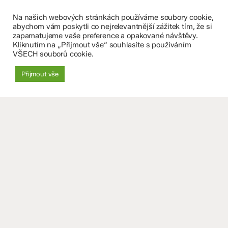
+420 585 208 220
Na našich webových stránkách používáme soubory cookie,
Důležité údaje
abychom vám poskytli co nejrelevantnější zážitek tím, že si
zapamatujeme vaše preference a opakované návštěvy.
Kliknutím na „Přijmout vše“ souhlasíte s používáním
Datová schránka: 4tfmqgq
VŠECH souborů cookie.
IČO: 70 631 018
IZO: 102 320 071
Přijmout vše
+
−