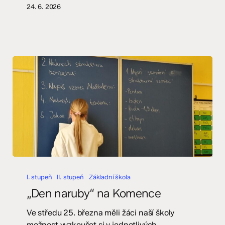
24. 6. 2026
„Den
naruby“
I. stupeň
II. stupeň
Základní škola
na
„Den naruby“ na Komence
Komence
Ve středu 25. března měli žáci naší školy
možnost vyzkoušet si v jednotlivých