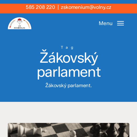
Skip
585 208 220
|
zskomenium@volny.cz
to
main
Menu
content
Tag
Žákovský
parlament
Žákovský parlament.