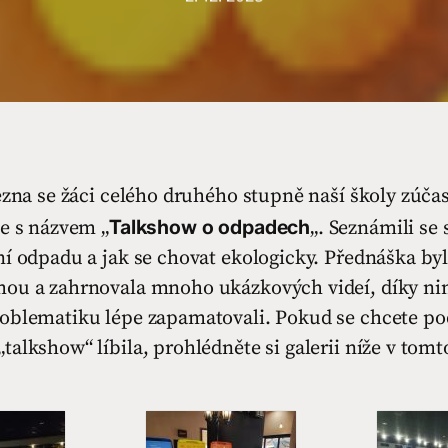
ezna se žáci celého druhého stupně naší školy zúčas
Talkshow o odpadech
ce s názvem „
„. Seznámili se
ní odpadu a jak se chovat ekologicky. Přednáška by
ou a zahrnovala mnoho ukázkových videí, díky nim
oblematiku lépe zapamatovali. Pokud se chcete pod
alkshow“ líbila, prohlédněte si galerii níže v tomt