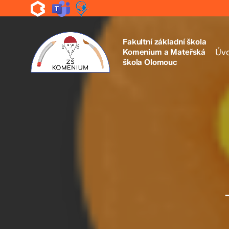
Skip
to
main
content
Fakultní základní škola
Komenium a Mateřská
Úv
škola Olomouc