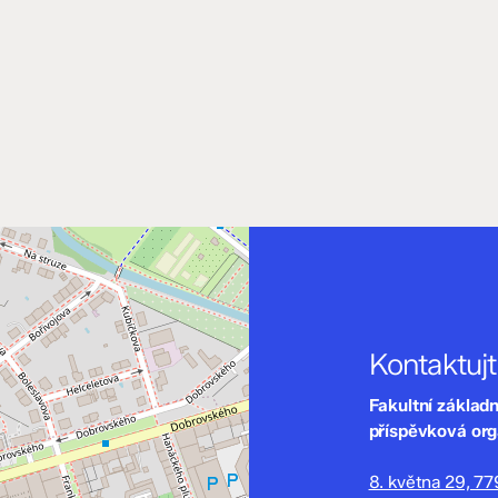
Kontaktuj
Fakultní základ
příspěvková or
8. května 29, 7