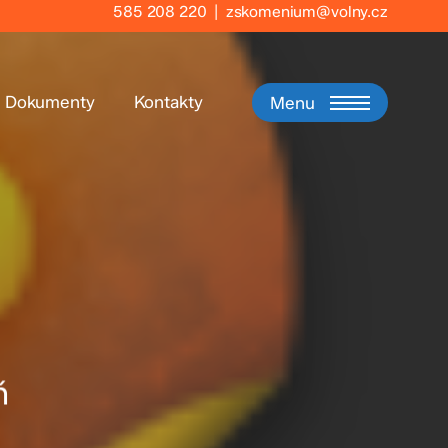
585 208 220
|
zskomenium@volny.cz
Dokumenty
Kontakty
Menu
ň