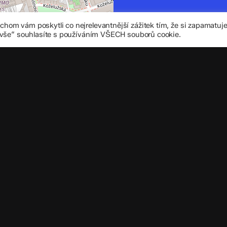
zskomenium@vo
om vám poskytli co nejrelevantnější zážitek tím, že si zapamatu
+420 585 208 
 vše“ souhlasíte s používáním VŠECH souborů cookie.
Důležité úd
Datová schránka
IČO: 70 631 018
IZO: 102 320 07