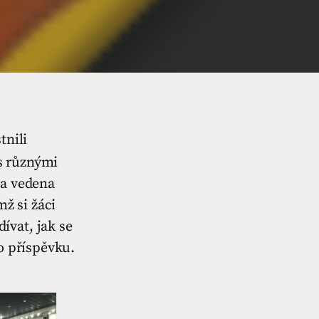
tnili
 s různými
la vedena
ž si žáci
ívat, jak se
o příspěvku.