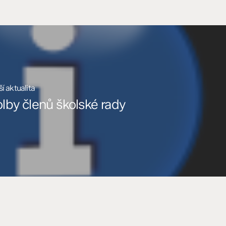
ší aktualita
lby členů školské rady