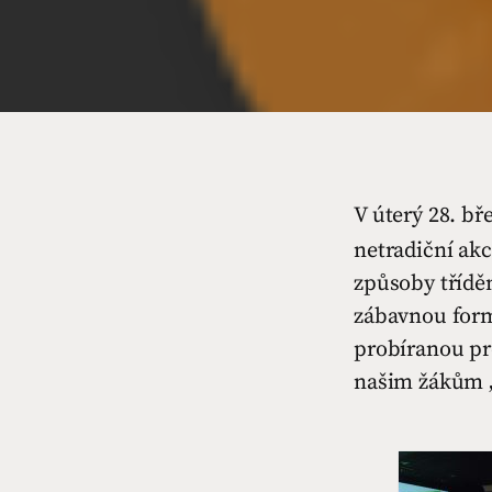
V úterý 28. bř
netradiční ak
způsoby třídě
zábavnou form
probíranou pr
našim žákům „t