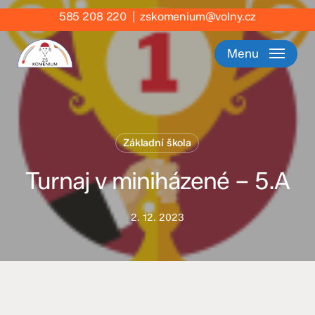
Skip
585 208 220
|
zskomenium@volny.cz
to
main
Menu
content
Základní škola
Turnaj v miniházené – 5.A
2. 12. 2023