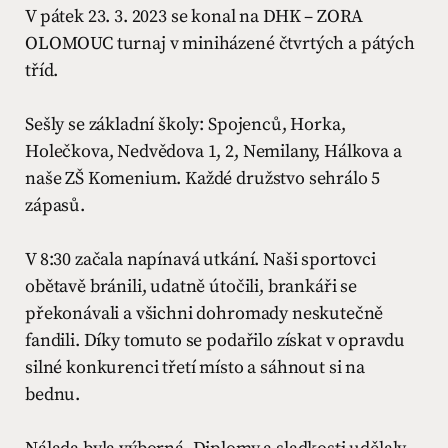
V pátek 23. 3. 2023 se konal na DHK – ZORA
OLOMOUC turnaj v miniházené čtvrtých a pátých
tříd.
Sešly se základní školy: Spojenců, Horka,
Holečkova, Nedvědova 1, 2, Nemilany, Hálkova a
naše ZŠ Komenium. Každé družstvo sehrálo 5
zápasů.
V 8:30 začala napínavá utkání. Naši sportovci
obětavě bránili, udatně útočili, brankáři se
překonávali a všichni dohromady neskutečně
fandili. Díky tomuto se podařilo získat v opravdu
silné konkurenci třetí místo a sáhnout si na
bednu.