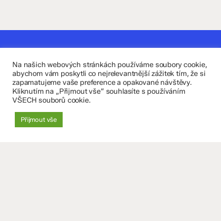
Kontaktujte nás
Na našich webových stránkách používáme soubory cookie,
Fakultní základní škola Komenium a Mateřská škola
abychom vám poskytli co nejrelevantnější zážitek tím, že si
zapamatujeme vaše preference a opakované návštěvy.
Olomouc, příspěvková organizace
Kliknutím na „Přijmout vše“ souhlasíte s používáním
VŠECH souborů cookie.
8. května 29, 779 00 Olomouc
Přijmout vše
zskomenium@volny.cz
+420 585 208 220
Důležité údaje
Datová schránka: 4tfmqgq
IČO: 70 631 018
IZO: 102 320 071