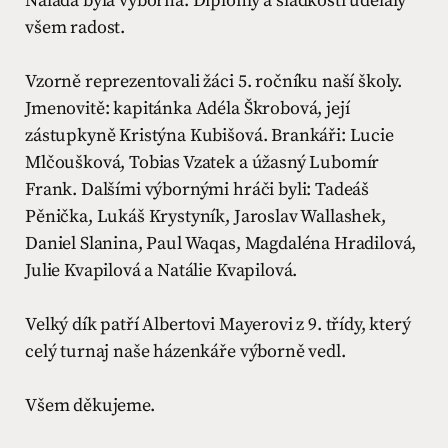
Nálada byla výborná. Diplomy a sladkosti udělaly
všem radost.
Vzorně reprezentovali žáci 5. ročníku naší školy.
Jmenovitě: kapitánka Adéla Škrobová, její
zástupkyně Kristýna Kubišová. Brankáři: Lucie
Mlčoušková, Tobias Vzatek a úžasný Lubomír
Frank. Dalšími výbornými hráči byli: Tadeáš
Pěnička, Lukáš Krystyník, Jaroslav Wallashek,
Daniel Slanina, Paul Waqas, Magdaléna Hradilová,
Julie Kvapilová a Natálie Kvapilová.
Velký dík patří Albertovi Mayerovi z 9. třídy, který
celý turnaj naše házenkáře výborně vedl.
Všem děkujeme.