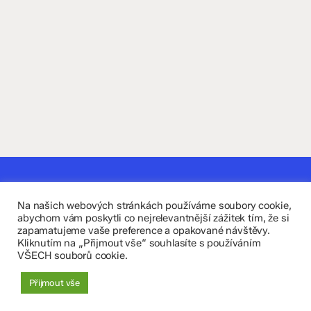
Kontaktujte nás
Na našich webových stránkách používáme soubory cookie,
Fakultní základní škola Komenium a Mateřská škola
abychom vám poskytli co nejrelevantnější zážitek tím, že si
zapamatujeme vaše preference a opakované návštěvy.
Olomouc, příspěvková organizace
Kliknutím na „Přijmout vše“ souhlasíte s používáním
VŠECH souborů cookie.
8. května 29, 779 00 Olomouc
Přijmout vše
zskomenium@volny.cz