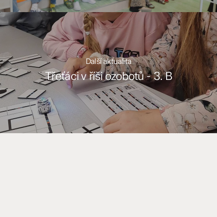
Další aktualita
Třeťáci v říši ozobotů - 3. B