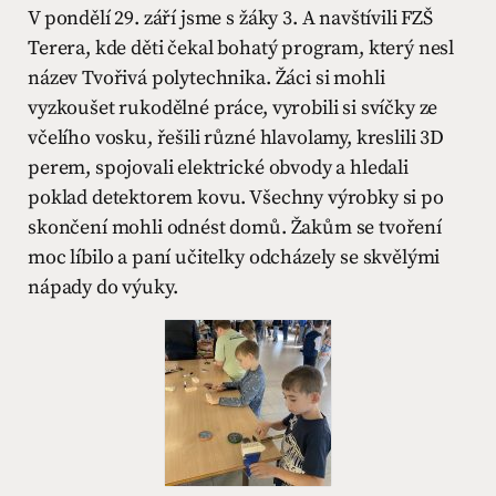
V pondělí 29. září jsme s žáky 3. A navštívili FZŠ
Terera, kde děti čekal bohatý program, který nesl
název Tvořivá polytechnika. Žáci si mohli
vyzkoušet rukodělné práce, vyrobili si svíčky ze
včelího vosku, řešili různé hlavolamy, kreslili 3D
perem, spojovali elektrické obvody a hledali
poklad detektorem kovu. Všechny výrobky si po
skončení mohli odnést domů. Žakům se tvoření
moc líbilo a paní učitelky odcházely se skvělými
nápady do výuky.