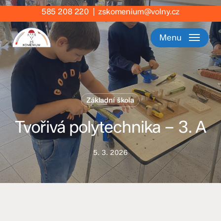
Skip
585 208 220
|
zskomenium@volny.cz
to
main
Menu
content
Základní škola
Tvořivá polytechnika – 3. A
5. 3. 2026