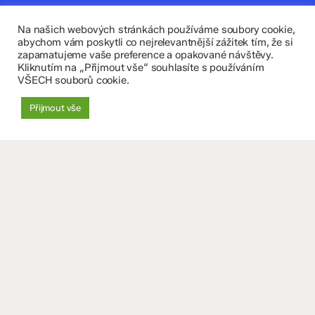
Kontaktujte nás
Na našich webových stránkách používáme soubory cookie,
Fakultní základní škola Komenium a Mateřská škola
abychom vám poskytli co nejrelevantnější zážitek tím, že si
zapamatujeme vaše preference a opakované návštěvy.
Olomouc, příspěvková organizace
Kliknutím na „Přijmout vše“ souhlasíte s používáním
VŠECH souborů cookie.
8. května 29, 779 00 Olomouc
Přijmout vše
zskomenium@volny.cz
+420 585 208 220
Důležité údaje
Datová schránka: 4tfmqgq
IČO: 70 631 018
IZO: 102 320 071
+
−