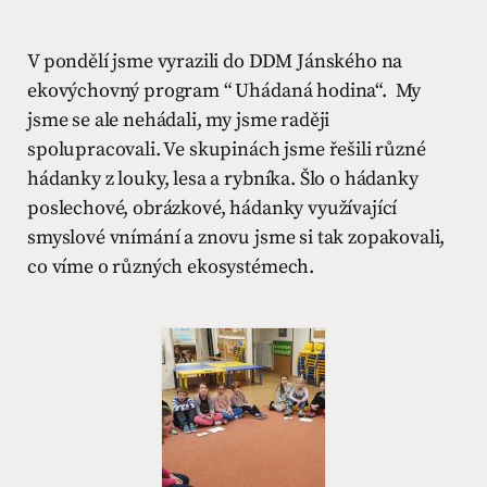
V pondělí jsme vyrazili do DDM Jánského na
ekovýchovný program “ Uhádaná hodina“. My
jsme se ale nehádali, my jsme raději
spolupracovali. Ve skupinách jsme řešili různé
hádanky z louky, lesa a rybníka. Šlo o hádanky
poslechové, obrázkové, hádanky využívající
smyslové vnímání a znovu jsme si tak zopakovali,
co víme o různých ekosystémech.