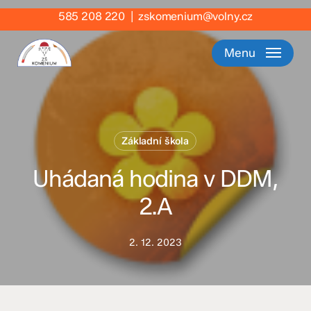
Skip
585 208 220
|
zskomenium@volny.cz
to
main
Menu
content
Základní škola
Uhádaná hodina v DDM,
2.A
2. 12. 2023