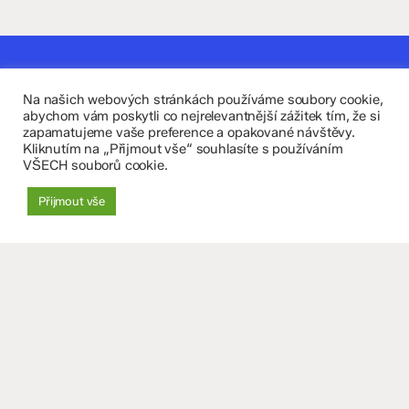
Kontaktujte nás
Na našich webových stránkách používáme soubory cookie,
Fakultní základní škola Komenium a Mateřská škola
abychom vám poskytli co nejrelevantnější zážitek tím, že si
zapamatujeme vaše preference a opakované návštěvy.
Olomouc, příspěvková organizace
Kliknutím na „Přijmout vše“ souhlasíte s používáním
VŠECH souborů cookie.
8. května 29, 779 00 Olomouc
Přijmout vše
zskomenium@volny.cz
+420 585 208 220
Důležité údaje
Datová schránka: 4tfmqgq
IČO: 70 631 018
IZO: 102 320 071