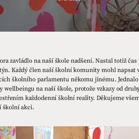
ora zavládlo na naší škole nadšení. Nastal totiž čas p
ntýn. Každý člen naší školní komunity mohl napsat 
ácích školního parlamentu někomu jinému. Jednalo s
 wellbeingu na naší škole, protože vzkazy od druhý
střením každodenní školní reality. Děkujeme všem
í školní akci.