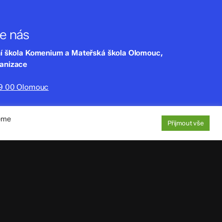
te nás
ní škola Komenium a Mateřská škola Olomouc,
ganizace
79 00 Olomouc
lny.cz
jeme
220
Přijmout vše
aje
: 4tfmqgq
1