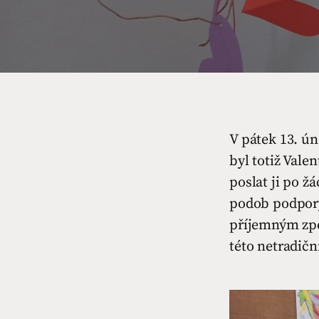
V pátek 13. ún
byl totiž Vale
poslat ji po ž
podob podpory
příjemným zpe
této netradičn