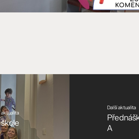
Další aktualita
 aktualita
Přednáška
 škole
A