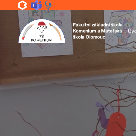
Skip
to
main
content
Fakultní základní škola
Komenium a Mateřská
Úv
škola Olomouc