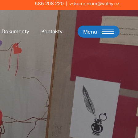
585 208 220
|
zskomenium@volny.cz
Dokumenty
Kontakty
Menu