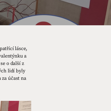
atřící lásce,
valentýnku a
e o další z
ch lidí byly
 za účast na