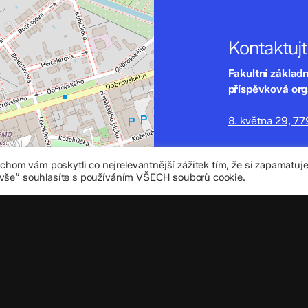
Kontaktuj
Fakultní základ
příspěvková or
8. května 29, 7
zskomenium@vo
om vám poskytli co nejrelevantnější zážitek tím, že si zapamatu
+420 585 208 
 vše“ souhlasíte s používáním VŠECH souborů cookie.
Důležité úd
Datová schránka
IČO: 70 631 018
IZO: 102 320 07