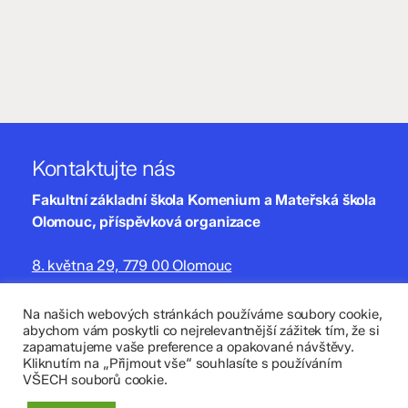
Kontaktujte nás
Fakultní základní škola Komenium a Mateřská škola
Olomouc, příspěvková organizace
8. května 29, 779 00 Olomouc
zskomenium@volny.cz
Na našich webových stránkách používáme soubory cookie,
abychom vám poskytli co nejrelevantnější zážitek tím, že si
+420 585 208 220
zapamatujeme vaše preference a opakované návštěvy.
Kliknutím na „Přijmout vše“ souhlasíte s používáním
Důležité údaje
VŠECH souborů cookie.