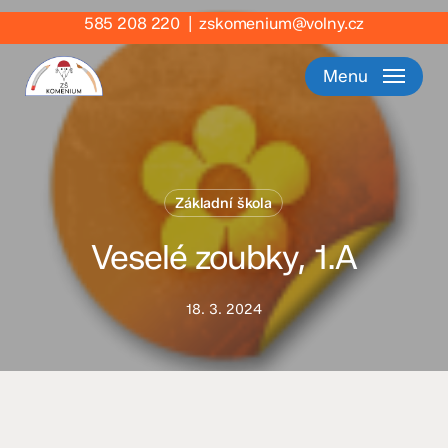
Skip
585 208 220
|
zskomenium@volny.cz
to
main
Menu
content
Základní škola
Veselé zoubky, 1.A
18. 3. 2024