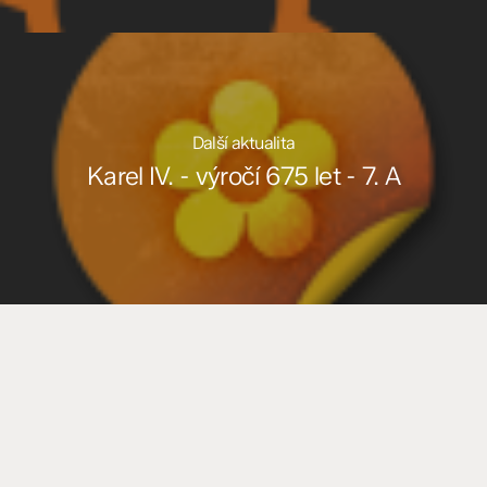
Další aktualita
Karel IV. - výročí 675 let - 7. A