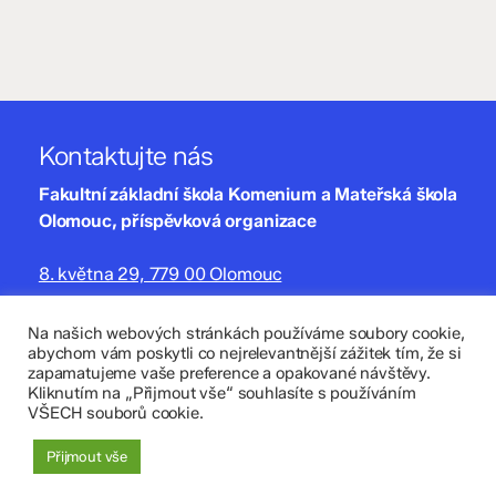
Kontaktujte nás
Fakultní základní škola Komenium a Mateřská škola
Olomouc, příspěvková organizace
8. května 29, 779 00 Olomouc
zskomenium@volny.cz
Na našich webových stránkách používáme soubory cookie,
abychom vám poskytli co nejrelevantnější zážitek tím, že si
+420 585 208 220
zapamatujeme vaše preference a opakované návštěvy.
Kliknutím na „Přijmout vše“ souhlasíte s používáním
Důležité údaje
VŠECH souborů cookie.
Datová schránka: 4tfmqgq
Přijmout vše
IČO: 70 631 018