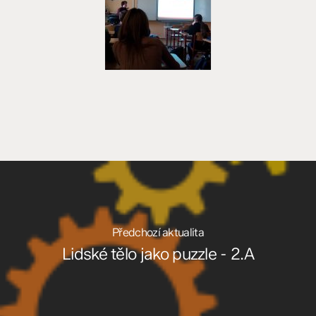
Předchozí aktualita
Lidské tělo jako puzzle - 2.A