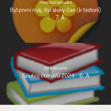
Předchozí aktualita
Byl první máj, byl lásky čas (k historii)
… - 7. A
Další aktualita
Souboj čtenářů 2024 - 6. A