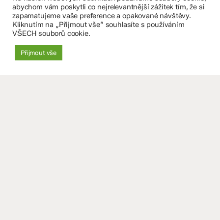
Fakultní základní škola Komenium a Mateřská škola
abychom vám poskytli co nejrelevantnější zážitek tím, že si
zapamatujeme vaše preference a opakované návštěvy.
Olomouc, příspěvková organizace
Kliknutím na „Přijmout vše“ souhlasíte s používáním
VŠECH souborů cookie.
8. května 29, 779 00 Olomouc
Přijmout vše
zskomenium@volny.cz
+420 585 208 220
Důležité údaje
Datová schránka: 4tfmqgq
IČO: 70 631 018
IZO: 102 320 071
+
−