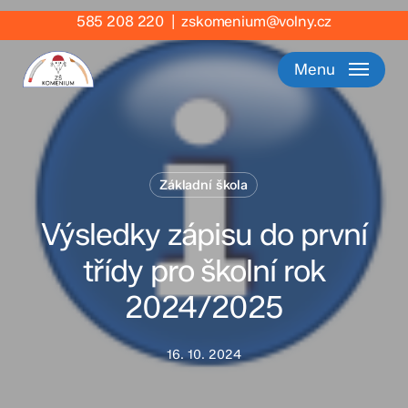
Skip
585 208 220
|
zskomenium@volny.cz
to
main
Menu
content
Základní škola
Výsledky zápisu do první
třídy pro školní rok
2024/2025
16. 10. 2024