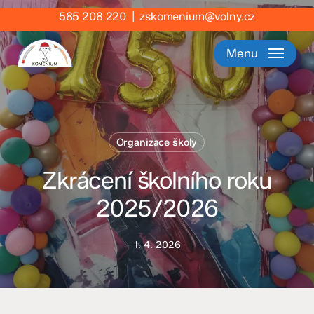
Skip
585 208 220
|
zskomenium@volny.cz
to
main
Menu
content
Organizace školy
Zkrácení školního roku
2025/2026
1. 4. 2026