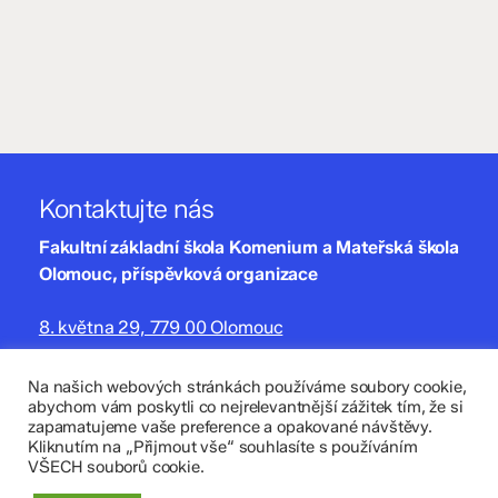
Kontaktujte nás
Fakultní základní škola Komenium a Mateřská škola
Olomouc, příspěvková organizace
8. května 29, 779 00 Olomouc
zskomenium@volny.cz
Na našich webových stránkách používáme soubory cookie,
abychom vám poskytli co nejrelevantnější zážitek tím, že si
+420 585 208 220
zapamatujeme vaše preference a opakované návštěvy.
Kliknutím na „Přijmout vše“ souhlasíte s používáním
Důležité údaje
VŠECH souborů cookie.