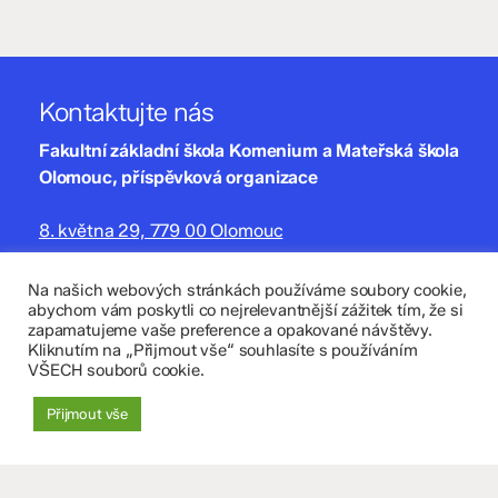
Kontaktujte nás
Fakultní základní škola Komenium a Mateřská škola
Olomouc, příspěvková organizace
8. května 29, 779 00 Olomouc
zskomenium@volny.cz
Na našich webových stránkách používáme soubory cookie,
abychom vám poskytli co nejrelevantnější zážitek tím, že si
+420 585 208 220
zapamatujeme vaše preference a opakované návštěvy.
Kliknutím na „Přijmout vše“ souhlasíte s používáním
Důležité údaje
VŠECH souborů cookie.
Datová schránka: 4tfmqgq
Přijmout vše
IČO: 70 631 018
IZO: 102 320 071