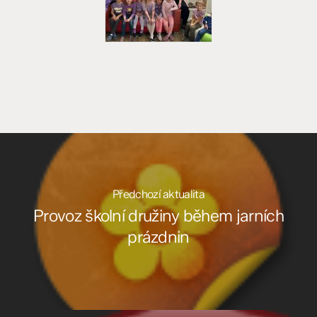
Předchozí aktualita
Provoz školní družiny během jarních
prázdnin