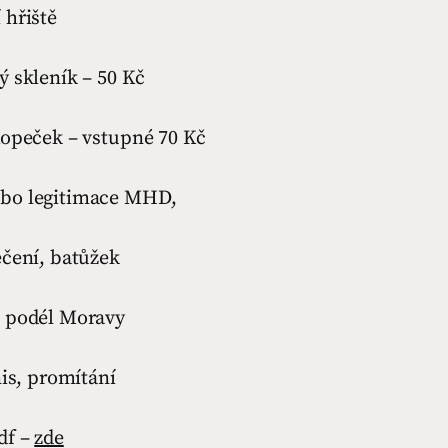
 hřiště
ý skleník – 50 Kč
Kopeček – vstupné 70 Kč
bo legitimace MHD,
ečení, batůžek
 podél Moravy
nis, promítání
df –
zde