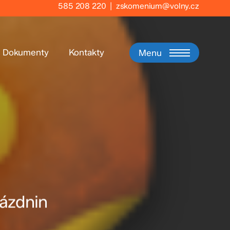
585 208 220
|
zskomenium@volny.cz
Dokumenty
Kontakty
Menu
rázdnin