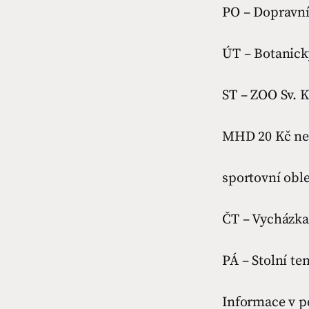
PO – Dopravní
ÚT – Botanick
ST – ZOO Sv. 
MHD 20 Kč ne
sportovní obl
ČT – Vycházka
PÁ – Stolní te
Informace v p