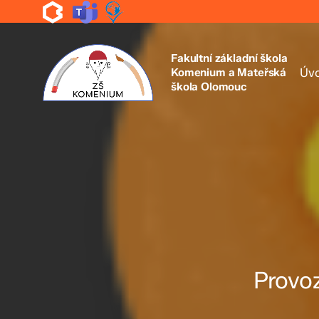
Skip
to
main
content
Fakultní základní škola
Komenium a Mateřská
Úv
škola Olomouc
Provoz