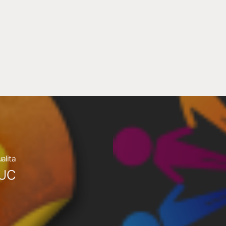
alita
UC