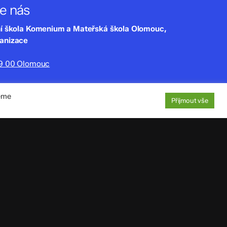
te nás
ní škola Komenium a Mateřská škola Olomouc,
ganizace
79 00 Olomouc
lny.cz
jeme
220
Přijmout vše
aje
: 4tfmqgq
1