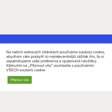
Kontaktujte nás
Na našich webových stránkách používáme soubory cookie,
Fakultní základní škola Komenium a Mateřská škola
abychom vám poskytli co nejrelevantnější zážitek tím, že si
zapamatujeme vaše preference a opakované návštěvy.
Olomouc, příspěvková organizace
Kliknutím na „Přijmout vše“ souhlasíte s používáním
VŠECH souborů cookie.
8. května 29, 779 00 Olomouc
Přijmout vše
zskomenium@volny.cz
+420 585 208 220
Důležité údaje