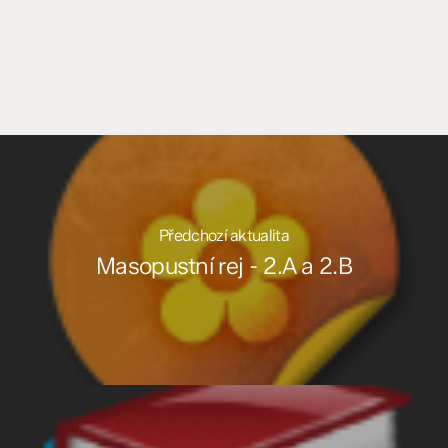
Předchozí aktualita
Masopustní rej - 2.A a 2.B