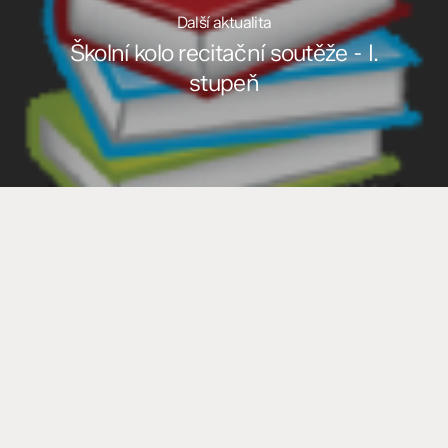
Další aktualita
Školní kolo recitační soutěže - I.
stupeň