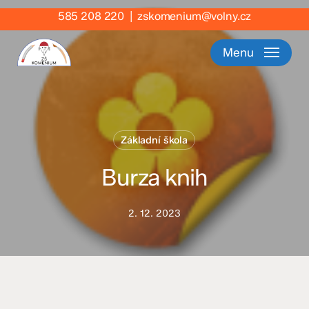
Skip
585 208 220
|
zskomenium@volny.cz
to
main
Menu
content
Základní škola
Burza knih
2. 12. 2023