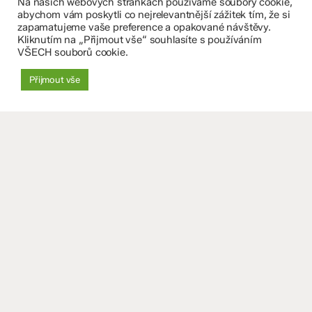
Na našich webových stránkách používáme soubory cookie,
Fakultní základní škola Komenium a Mateřská škola
abychom vám poskytli co nejrelevantnější zážitek tím, že si
zapamatujeme vaše preference a opakované návštěvy.
Olomouc, příspěvková organizace
Kliknutím na „Přijmout vše“ souhlasíte s používáním
VŠECH souborů cookie.
8. května 29, 779 00 Olomouc
Přijmout vše
zskomenium@volny.cz
+420 585 208 220
Důležité údaje
Datová schránka: 4tfmqgq
IČO: 70 631 018
IZO: 102 320 071
+
−