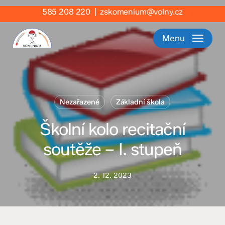
Skip
585 208 220
|
zskomenium@volny.cz
to
main
Menu
content
Nezařazené
Základní škola
Školní kolo recitační
soutěže – I. stupeň
2. 12. 2023