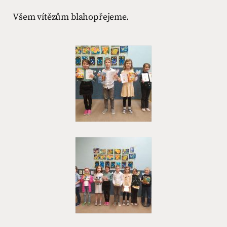
Všem vítězům blahopřejeme.