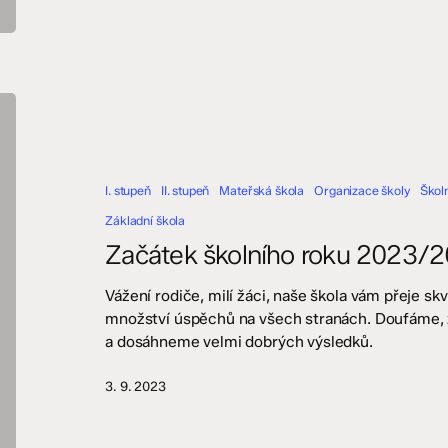
Začátek
školního
roku
2023/2024
I. stupeň
II. stupeň
Mateřská škola
Organizace školy
Školn
Základní škola
Začátek školního roku 2023/
Vážení rodiče, milí žáci, naše škola vám přeje sk
množství úspěchů na všech stranách. Doufáme, ž
a dosáhneme velmi dobrých výsledků.
3. 9. 2023