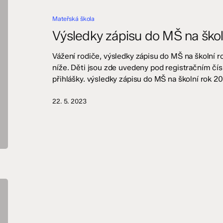
MŠ
Mateřská škola
na
školní
Výsledky zápisu do MŠ na ško
rok
2023/2024
Vážení rodiče, výsledky zápisu do MŠ na školní 
níže. Děti jsou zde uvedeny pod registračním čís
přihlášky. výsledky zápisu do MŠ na školní rok 
22. 5. 2023
Příměstský
tábor
Veselá
věda