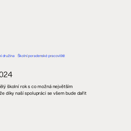
í družina
Školní poradenské pracoviště
2024
vělý školní rok s co možná největším
e díky naší spolupráci se všem bude dařit