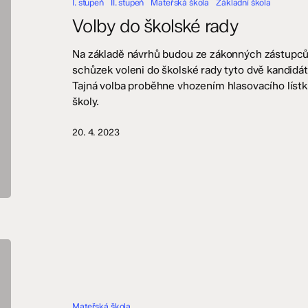
I. stupeň
II. stupeň
Mateřská škola
Základní škola
Volby do školské rady
Na základě návrhů budou ze zákonných zástupců 
schůzek voleni do školské rady tyto dvě kandidá
Tajná volba proběhne vhozením hlasovacího lístk
školy.
20. 4. 2023
Zápis
do
MŠ
na
Mateřská škola