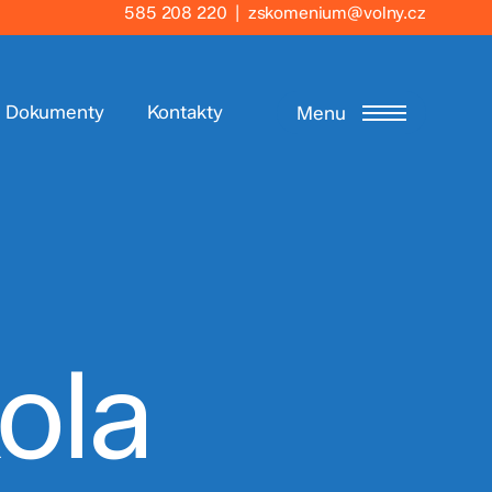
585 208 220
|
zskomenium@volny.cz
Dokumenty
Kontakty
Menu
ola