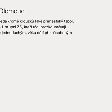
 Olomouc
věda kromě kroužků také příměstský tábor.
1. stupni ZŠ, kteří rádi prozkoumávají
se jednoduchým, věku dětí přizpůsobeným