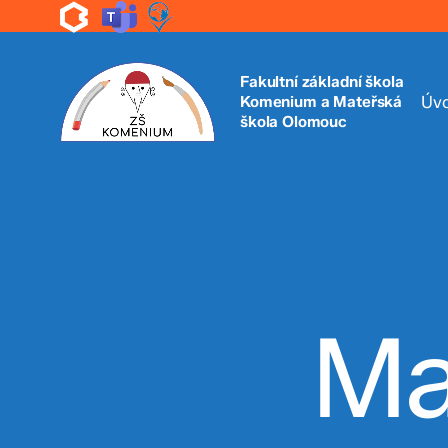
Skip
to
main
content
Fakultní základní škola
Komenium a Mateřská
Úv
škola Olomouc
Ma