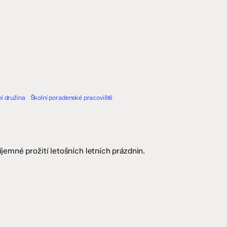
í družina
Školní poradenské pracoviště
íjemné prožití letošních letních prázdnin.