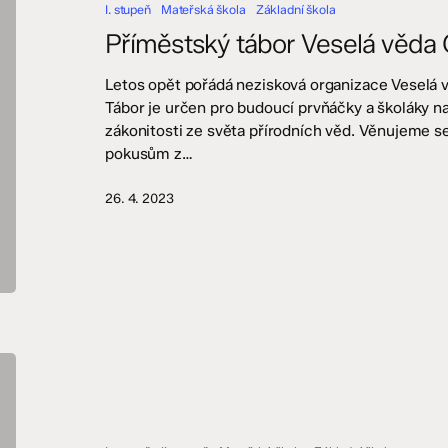
I. stupeň
Mateřská škola
Základní škola
Olomouc
Příměstský tábor Veselá věda
Letos opět pořádá nezisková organizace Veselá 
Tábor je určen pro budoucí prvňáčky a školáky na 
zákonitosti ze světa přírodních věd. Věnujeme 
pokusům z…
26. 4. 2023
Volby
do
školské
rady