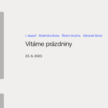
Vítáme
prázdniny
I. stupeň
Mateřská škola
Školní družina
Základní škola
Vítáme prázdniny
23. 6. 2023
Výsledky
zápisu
do