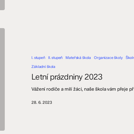
Letní
prázdniny
2023
I. stupeň
II. stupeň
Mateřská škola
Organizace školy
Školn
Základní škola
Letní prázdniny 2023
Vážení rodiče a milí žáci, naše škola vám přeje př
28. 6. 2023