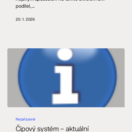
podílel,…
20. 1. 2026
Čipový
systém
Nezařazené
–
Čipový systém – aktuální
aktuální