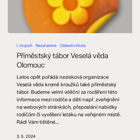
Příměstský
tábor
I. stupeň
Nezařazené
Základní škola
Veselá
Příměstský tábor Veselá věda
věda
Olomouc
Olomouc
Letos opět pořádá nezisková organizace
Veselá věda kromě kroužků také příměstský
tábor. Budeme velmi vděčni za rozšíření této
informace mezi rodiče a děti např. zveřejnění
na webových stránkách, přeposlání nabídky
rodičům či vyvěšení letáku na veřejném místě.
Rádi Vám tištěné…
3. 5. 2024