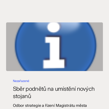
Sběr
podnětů
Nezařazené
na
Sběr podnětů na umístění nových
umístění
stojanů
nových
stojanů
Odbor strategie a řízení Magistrátu města