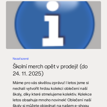
Školní
merch
Nezařazené
opět
Školní merch opět v prodeji! (do
v
24. 11. 2025)
prodeji!
(do
Máme pro vás skvělou zprávu! I letos jsme si
24.
nechali vytvořit hrdou kolekci oblečení naší
11.
školy, díky které stmelujeme kolektiv. Kolekce
2025)
letos obsahuje mnoho novinek! Oblečení naší
školy si můžete objednat na našem e-shopu