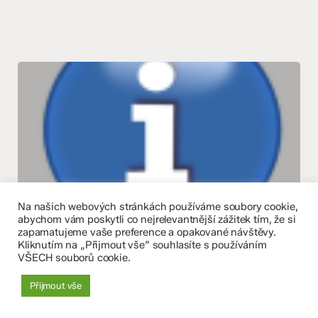
Na našich webových stránkách používáme soubory cookie,
Pomoc
abychom vám poskytli co nejrelevantnější zážitek tím, že si
s
zapamatujeme vaše preference a opakované návštěvy.
Mateřská škola
Nezařazené
Základní škola
Kliknutím na „Přijmout vše“ souhlasíte s používáním
letními
Pomoc s letními aktivitami žákům
VŠECH souborů cookie.
aktivitami
naší školy
žákům
Přijmout vše
naší
Více zde.
školy