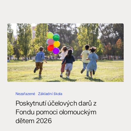
Poskytnutí
účelových
Nezařazené
Základní škola
darů
Poskytnutí účelových darů z
z
Fondu pomoci olomouckým
Fondu
dětem 2026
pomoci
olomouckým