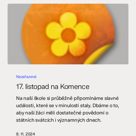
17.
listopad
Nezařazené
na
17. listopad na Komence
Komence
Na naší škole si průběžně připomínáme slavné
události, které se v minulosti staly. Dbáme o to,
aby naši žáci měli dostatečné povědomí o
státních svátcích i významných dnech.
8. 11. 2024