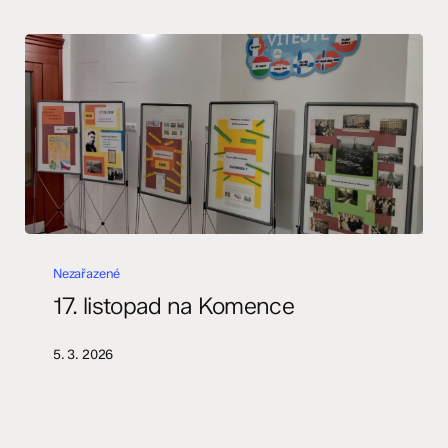
17.
listopad
Nezařazené
na
17. listopad na Komence
Komence
5. 3. 2026