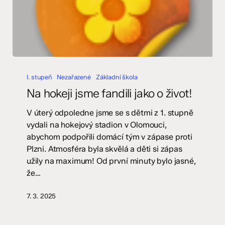
Na
hokeji
I. stupeň
Nezařazené
Základní škola
jsme
Na hokeji jsme fandili jako o život!
fandili
jako
V úterý odpoledne jsme se s dětmi z 1. stupně
o
vydali na hokejový stadion v Olomouci,
život!
abychom podpořili domácí tým v zápase proti
Plzni. Atmosféra byla skvělá a děti si zápas
užily na maximum! Od první minuty bylo jasné,
že…
7. 3. 2025