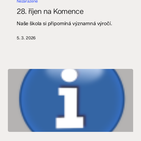
Nezařazené
na
28. říjen na Komence
Komence
Naše škola si připomíná významná výročí.
5. 3. 2026
Učitel