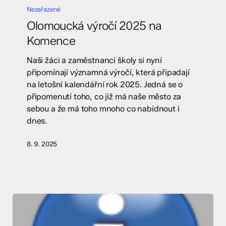
výročí
Nezařazené
2025
Olomoucká výročí 2025 na
na
Komence
Komence
Naši žáci a zaměstnanci školy si nyní
připomínají významná výročí, která připadají
na letošní kalendářní rok 2025. Jedná se o
připomenutí toho, co již má naše město za
sebou a že má toho mnoho co nabídnout i
dnes.
8. 9. 2025