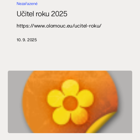
roku
Nezařazené
2025
Učitel roku 2025
https://www.olomouc.eu/ucitel-roku/
10. 9. 2025
Olomoucká