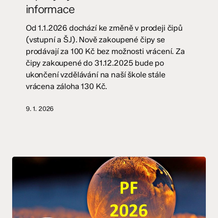
informace
informace
Od 1.1.2026 dochází ke změně v prodeji čipů
(vstupní a ŠJ). Nově zakoupené čipy se
prodávají za 100 Kč bez možnosti vrácení. Za
čipy zakoupené do 31.12.2025 bude po
ukončení vzdělávání na naší škole stále
vrácena záloha 130 Kč.
9. 1. 2026