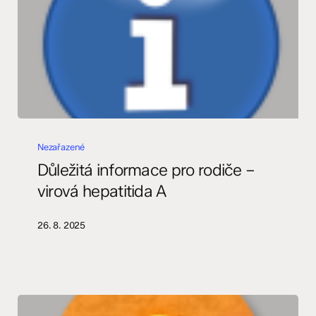
Důležitá
informace
Nezařazené
pro
Důležitá informace pro rodiče –
rodiče
virová hepatitida A
–
virová
26. 8. 2025
hepatitida
A