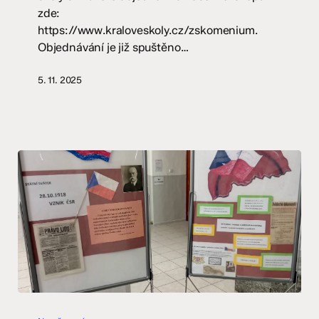
zde:
https://www.kraloveskoly.cz/zskomenium.
Objednávání je již spuštěno…
5. 11. 2025
28.
říjen