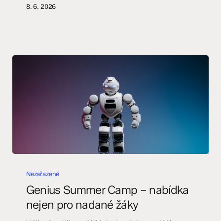
dětem
8. 6. 2026
2026
Genius
Summer
Nezařazené
Camp
Genius Summer Camp – nabídka
–
nejen pro nadané žáky
nabídka
nejen