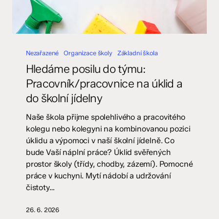
Hledáme
posilu
Nezařazené
Organizace školy
Základní škola
do
Hledáme posilu do týmu:
týmu:
Pracovník/pracovnice na úklid a
Pracovník/pracovnice
do školní jídelny
na
úklid
Naše škola přijme spolehlivého a pracovitého
a
kolegu nebo kolegyni na kombinovanou pozici
do
úklidu a výpomoci v naší školní jídelně. Co
školní
bude Vaší náplní práce? Úklid svěřených
jídelny
prostor školy (třídy, chodby, zázemí). Pomocné
práce v kuchyni. Mytí nádobí a udržování
čistoty…
26. 6. 2026