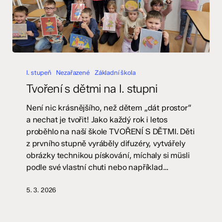
Tvoření
s
I. stupeň
Nezařazené
Základní škola
dětmi
Tvoření s dětmi na I. stupni
na
I.
Není nic krásnějšího, než dětem „dát prostor“
stupni
a nechat je tvořit! Jako každý rok i letos
proběhlo na naší škole TVOŘENÍ S DĚTMI. Děti
z prvního stupně vyráběly difuzéry, vytvářely
obrázky technikou pískování, míchaly si müsli
podle své vlastní chuti nebo například…
5. 3. 2026