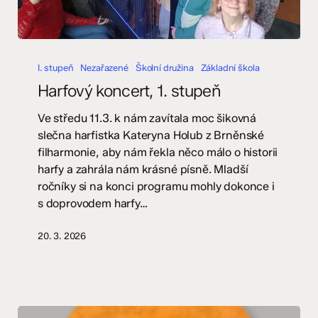
Harfový
koncert,
I. stupeň
Nezařazené
Školní družina
Základní škola
1.
Harfový koncert, 1. stupeň
stupeň
Ve středu 11.3. k nám zavítala moc šikovná
slečna harfistka Kateryna Holub z Brněnské
filharmonie, aby nám řekla něco málo o historii
harfy a zahrála nám krásné písně. Mladší
ročníky si na konci programu mohly dokonce i
s doprovodem harfy…
20. 3. 2026