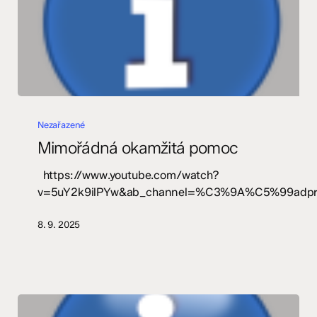
Mimořádná
okamžitá
Nezařazené
pomoc
Mimořádná okamžitá pomoc
https://www.youtube.com/watch?
v=5uY2k9ilPYw&ab_channel=%C3%9A%C5%99ad
8. 9. 2025