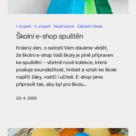
Školní
e-
I. stupeň
II. stupeň
Nezařazené
Základní škola
shop
Školní e-shop spuštěn
spuštěn
Krásný den, s radostí Vám dáváme vědět,
že školní e-shop Vaší školy je plně připraven
ke spuštění – včetně nové kolekce, která
posiluje sounáležitost, hrdost a vztah ke škole
napříč žáky, rodiči i učiteli. E-shop jsme
připravili tak, aby byl pro školu…
29. 4. 2026