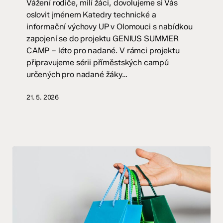
Vážení rodiče, milí žáci, dovolujeme si Vás
pro
oslovit jménem Katedry technické a
nadané
informační výchovy UP v Olomouci s nabídkou
žáky
zapojení se do projektu GENIUS SUMMER
CAMP – léto pro nadané. V rámci projektu
připravujeme sérii příměstských campů
určených pro nadané žáky…
21. 5. 2026