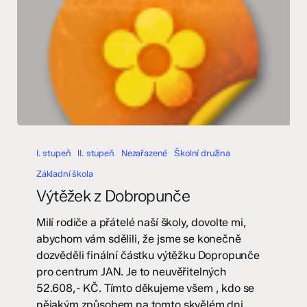
Výtěžek
z
I. stupeň
II. stupeň
Nezařazené
Školní družina
Dobropunče
Základní škola
Výtěžek z Dobropunče
Milí rodiče a přátelé naší školy, dovolte mi,
abychom vám sdělili, že jsme se konečně
dozvěděli finální částku výtěžku Dopropunče
pro centrum JAN. Je to neuvěřitelných
52.608,- KČ. Tímto děkujeme všem , kdo se
nějakým způsobem na tomto skvělém dni