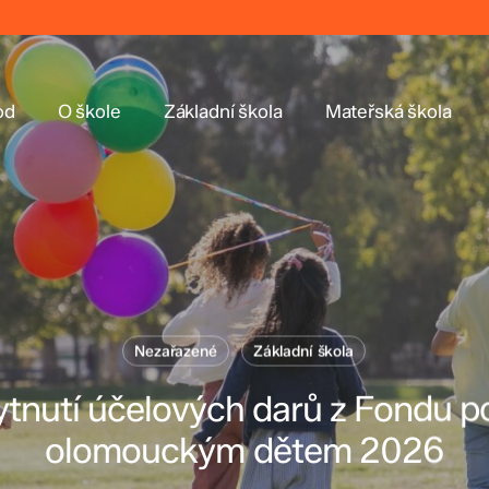
od
O škole
Základní škola
Mateřská škola
Nezařazené
Základní škola
tnutí účelových darů z Fondu 
olomouckým dětem 2026