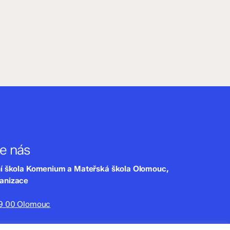
te nás
ní škola Komenium a Mateřská škola Olomouc,
ganizace
79 00 Olomouc
lny.cz