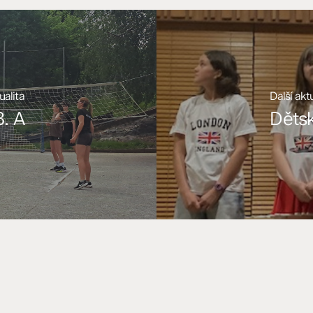
ualita
Další akt
8. A
Dětsk