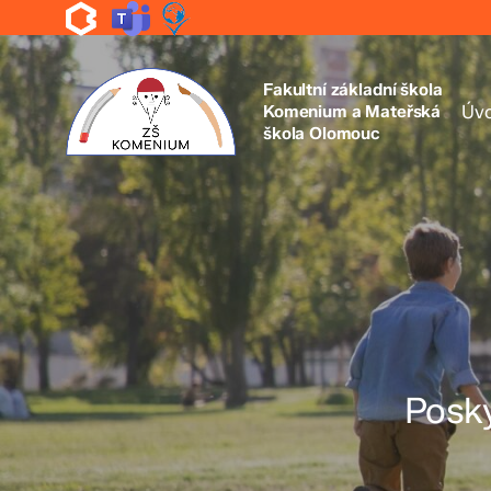
Skip
to
main
content
Fakultní základní škola
Komenium a Mateřská
Úv
škola Olomouc
Posky