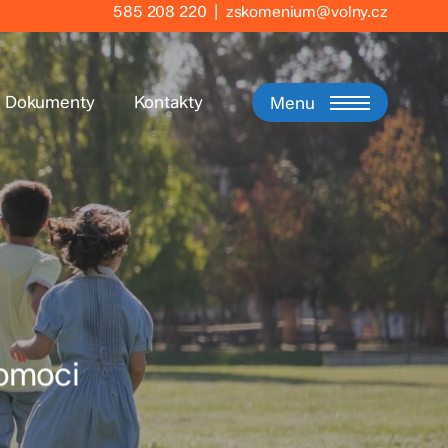
585 208 220
|
zskomenium@volny.cz
Dokumenty
Kontakty
Menu
pomoci