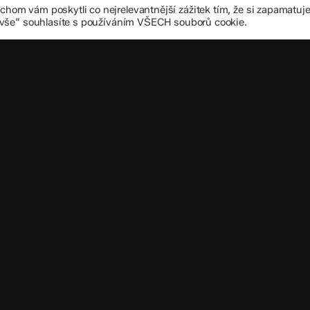
om vám poskytli co nejrelevantnější zážitek tím, že si zapamatu
+420 585 208 
 vše“ souhlasíte s používáním VŠECH souborů cookie.
Důležité úd
Datová schránka
IČO: 70 631 018
IZO: 102 320 07