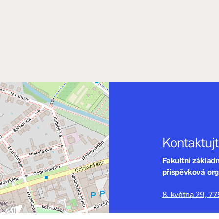
Kontaktuj
Fakultní základ
příspěvková or
8. května 29, 7
zskomenium@vo