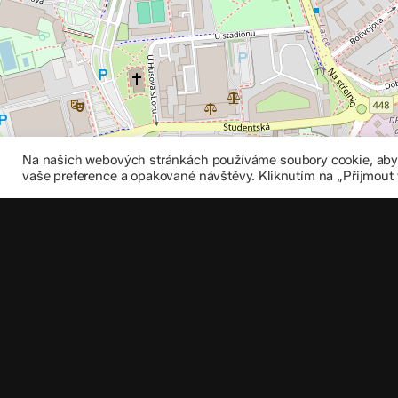
Na našich webových stránkách používáme soubory cookie, abych
vaše preference a opakované návštěvy. Kliknutím na „Přijmout