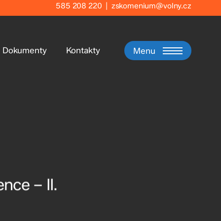
585 208 220
|
zskomenium@volny.cz
Dokumenty
Kontakty
Menu
ce – II.