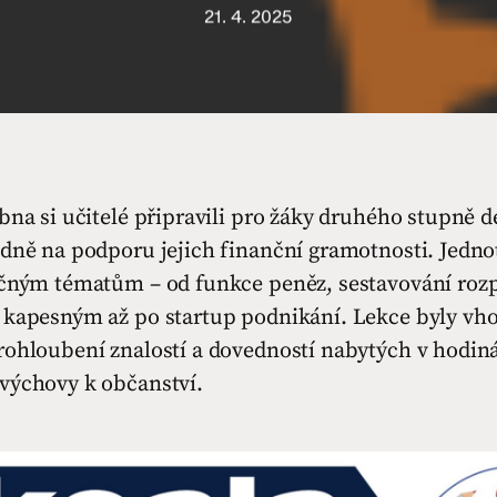
21. 4. 2025
bna si učitelé připravili pro žáky druhého stupně d
dně na podporu jejich finanční gramotnosti. Jednot
ičným tématům – od funkce peněz, sestavování roz
 kapesným až po startup podnikání. Lekce byly v
rohloubení znalostí a dovedností nabytých v hodin
výchovy k občanství.