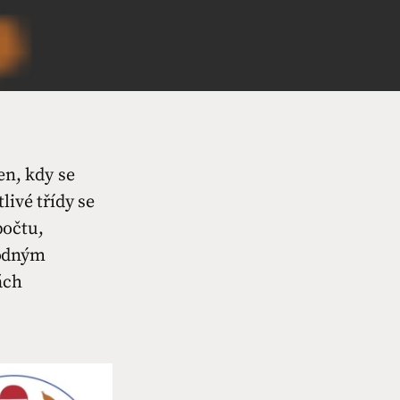
en, kdy se
livé třídy se
počtu,
hodným
ách