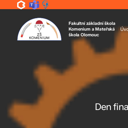
Skip
to
main
content
Fakultní základní škola
Komenium a Mateřská
Úv
škola Olomouc
Den fin