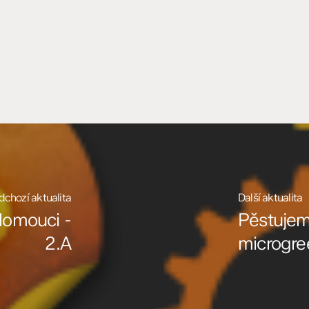
dchozí aktualita
Další aktualita
lomouci -
Pěstuje
2.A
microgre