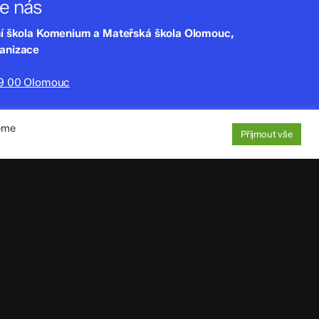
te nás
ní škola Komenium a Mateřská škola Olomouc,
ganizace
79 00 Olomouc
lny.cz
jeme
220
Přijmout vše
aje
: 4tfmqgq
1