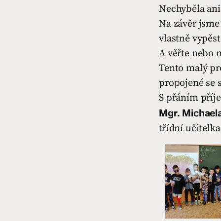
Nechyběla ani 
Na závěr jsme
vlastně vypěst
A věřte nebo 
Tento malý pro
propojené se 
S přáním pří
Mgr. Michael
třídní učitelka