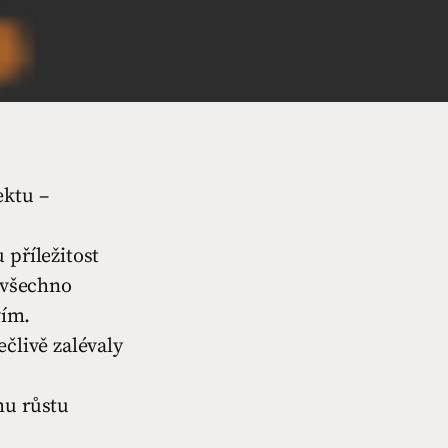
ektu –
 příležitost
o všechno
vím.
člivě zalévaly
mu růstu