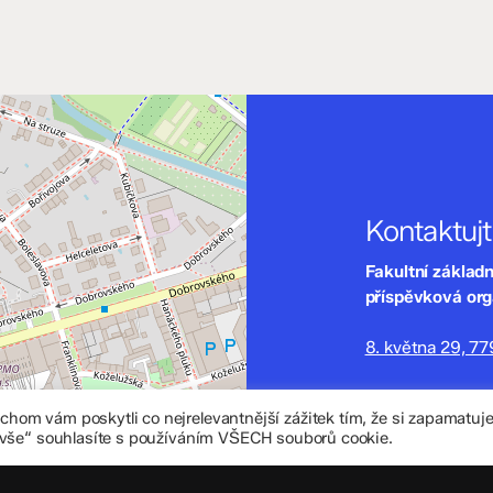
Kontaktuj
Fakultní základ
příspěvková or
8. května 29, 7
zskomenium@vo
om vám poskytli co nejrelevantnější zážitek tím, že si zapamatu
+420 585 208 
 vše“ souhlasíte s používáním VŠECH souborů cookie.
Důležité úd