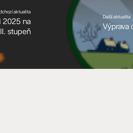
dchozí aktualita
Další aktualita
i 2025 na
Výprava 
I. stupeň