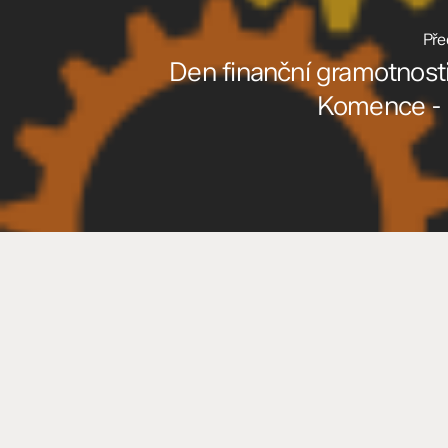
Pře
Den finanční gramotnost
Komence - I