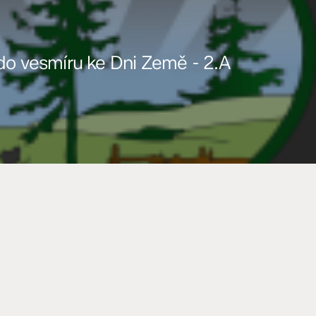
do vesmíru ke Dni Země - 2.A