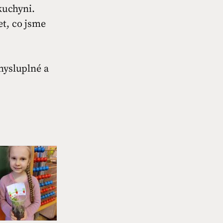
 kuchyni.
et, co jsme
mysluplné a