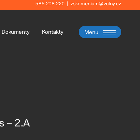
585 208 220
|
zskomenium@volny.cz
Dokumenty
Kontakty
Menu
s – 2.A