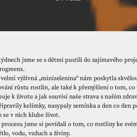
týdnech jsme se s dětmi pustili do zajímavého proj
rogreens.
 velmi výživná „minizelenina“ nám poskytla skvělou
vání růstu rostlin, ale také k přemýšlení o tom, c
buje k životu a jak souvisí naše strava s naším zdra
řipravily kelímky, nasypaly semínka a den co den pe
k se v nich klube život.
procesu jsme si povídali o tom, co rostliny ke své
ětlo, vodu, vzduch a živiny.