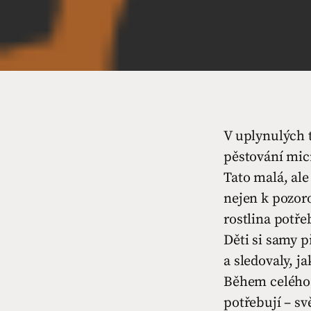
V uplynulých 
pěstování mic
Tato malá, ale
nejen k pozoro
rostlina potře
Děti si samy p
a sledovaly, ja
Během celého 
potřebují – sv