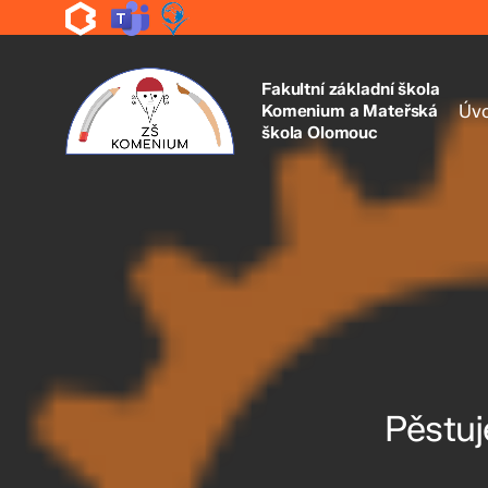
Skip
to
main
content
Fakultní základní škola
Komenium a Mateřská
Úv
škola Olomouc
Pěstuj