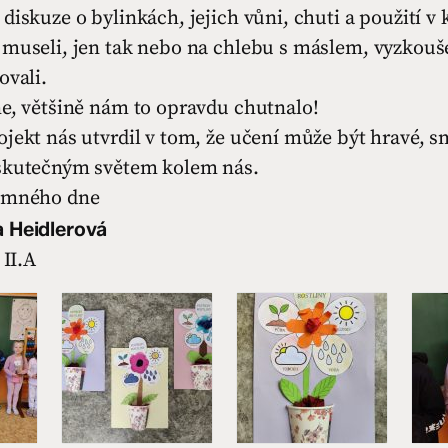
diskuze o bylinkách, jejich vůni, chuti a použití v
 museli, jen tak nebo na chlebu s máslem, vyzkouš
ovali.
ne, většině nám to opravdu chutnalo!
jekt nás utvrdil v tom, že učení může být hravé, s
skutečným světem kolem nás.
jemného dne
a Heidlerová
 II.A