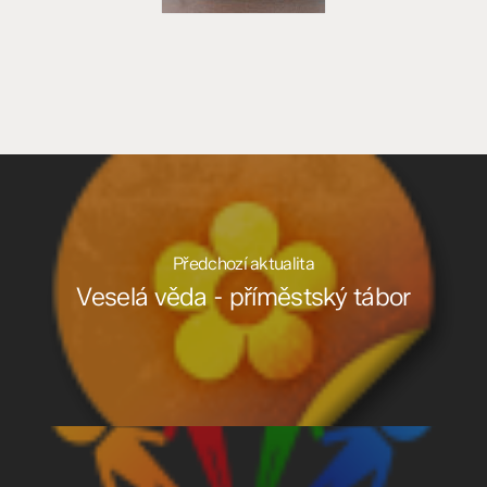
Předchozí aktualita
Veselá věda - příměstský tábor