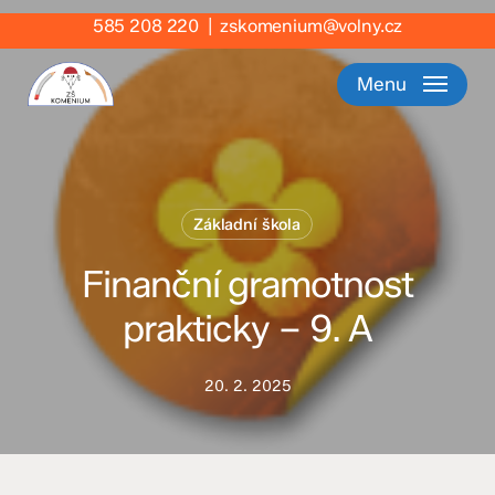
Skip
585 208 220
|
zskomenium@volny.cz
to
main
Menu
content
Základní škola
Finanční gramotnost
prakticky – 9. A
20. 2. 2025