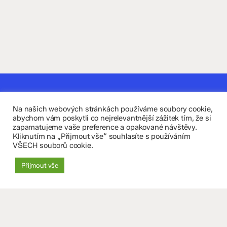
Kontaktujte nás
Na našich webových stránkách používáme soubory cookie,
Fakultní základní škola Komenium a Mateřská škola
abychom vám poskytli co nejrelevantnější zážitek tím, že si
zapamatujeme vaše preference a opakované návštěvy.
Olomouc, příspěvková organizace
Kliknutím na „Přijmout vše“ souhlasíte s používáním
VŠECH souborů cookie.
8. května 29, 779 00 Olomouc
Přijmout vše
zskomenium@volny.cz
+420 585 208 220
Důležité údaje