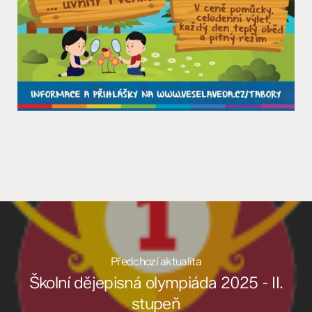
Předchozí aktualita
Školní dějepisná olympiáda 2025 - II.
stupeň