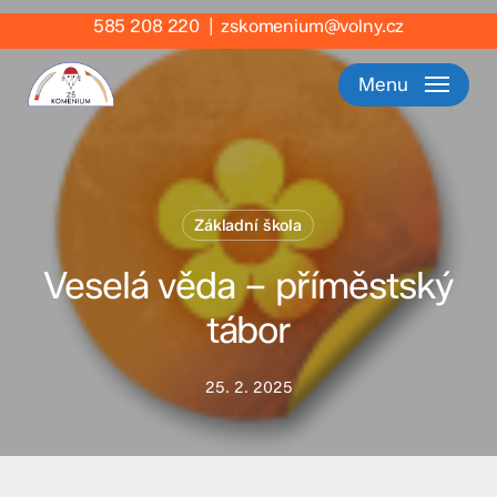
Skip
585 208 220
|
zskomenium@volny.cz
to
main
Menu
content
Základní škola
Veselá věda – příměstský
tábor
25. 2. 2025