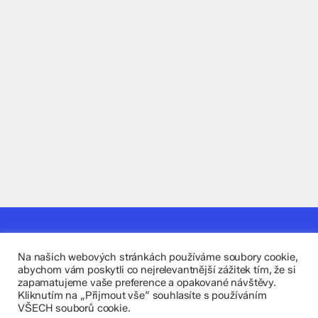
Kontaktujte nás
Na našich webových stránkách používáme soubory cookie,
Fakultní základní škola Komenium a Mateřská škola
abychom vám poskytli co nejrelevantnější zážitek tím, že si
zapamatujeme vaše preference a opakované návštěvy.
Olomouc, příspěvková organizace
Kliknutím na „Přijmout vše“ souhlasíte s používáním
VŠECH souborů cookie.