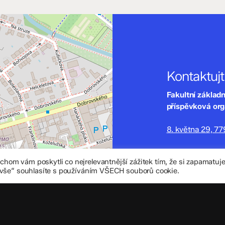
Kontaktuj
Fakultní základ
příspěvková or
8. května 29, 7
zskomenium@vo
om vám poskytli co nejrelevantnější zážitek tím, že si zapamatu
+420 585 208 
 vše“ souhlasíte s používáním VŠECH souborů cookie.
Důležité úd
Datová schránka
IČO: 70 631 018