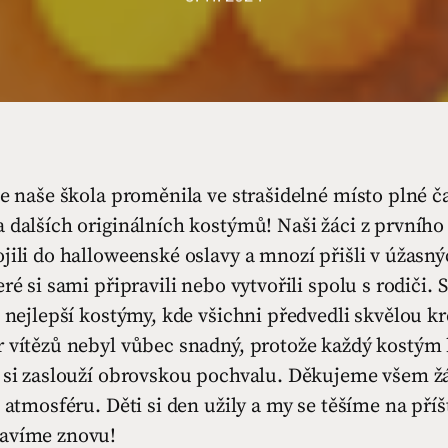
se naše škola proměnila ve strašidelné místo plné č
 dalších originálních kostýmů! Naši žáci z prvního
jili do halloweenské oslavy a mnozí přišli v úžas
eré si sami připravili nebo vytvořili spolu s rodiči. 
o nejlepší kostýmy, kde všichni předvedli skvělou kr
r vítězů nebyl vůbec snadný, protože každý kostým 
i si zaslouží obrovskou pochvalu. Děkujeme všem ž
u atmosféru. Děti si den užily a my se těšíme na příš
avíme znovu!