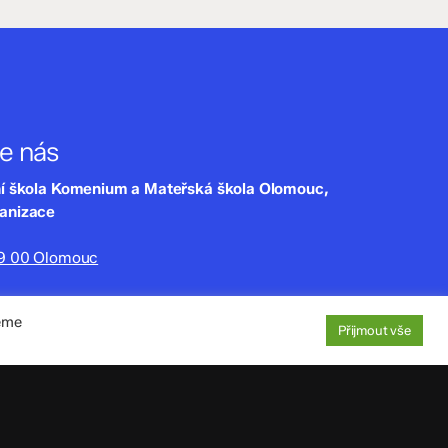
te nás
ní škola Komenium a Mateřská škola Olomouc,
ganizace
79 00 Olomouc
lny.cz
jeme
220
Přijmout vše
aje
: 4tfmqgq