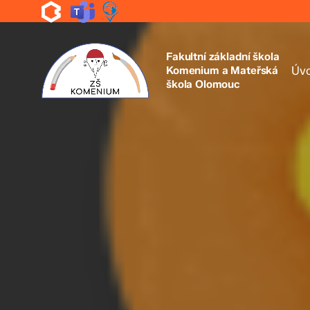
Skip
to
main
content
Fakultní základní škola
Komenium a Mateřská
Úv
škola Olomouc