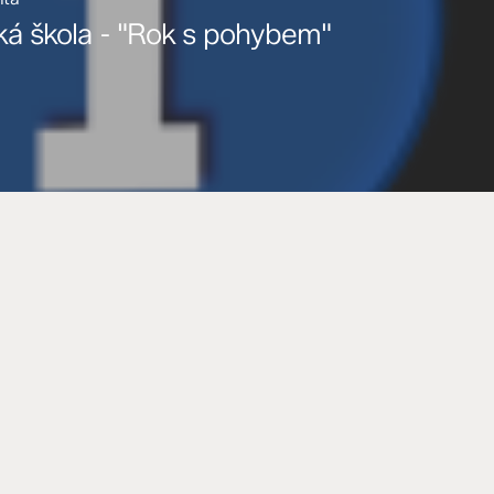
ká škola - "Rok s pohybem"