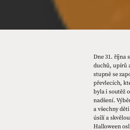
Dne 31. října 
duchů, upírů a
stupně se zapo
převlecích, kt
byla i soutěž 
nadšení. Výbě
a všechny dět
úsilí a skvělo
Halloween osl