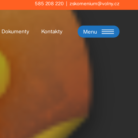
585 208 220
|
zskomenium@volny.cz
Dokumenty
Kontakty
Menu