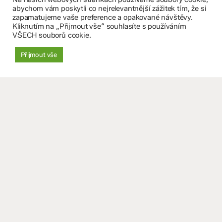
abychom vám poskytli co nejrelevantnější zážitek tím, že si
+420 585 208 220
zapamatujeme vaše preference a opakované návštěvy.
Kliknutím na „Přijmout vše“ souhlasíte s používáním
Důležité údaje
VŠECH souborů cookie.
Datová schránka: 4tfmqgq
Přijmout vše
IČO: 70 631 018
IZO: 102 320 071
+
−