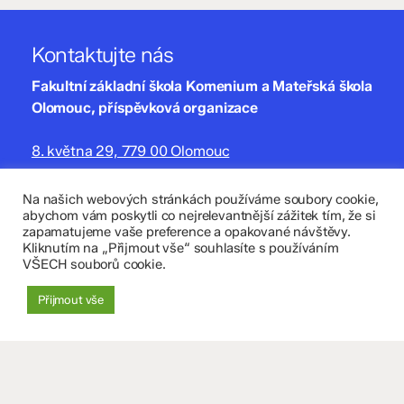
Kontaktujte nás
Fakultní základní škola Komenium a Mateřská škola
Olomouc, příspěvková organizace
8. května 29, 779 00 Olomouc
zskomenium@volny.cz
Na našich webových stránkách používáme soubory cookie,
abychom vám poskytli co nejrelevantnější zážitek tím, že si
+420 585 208 220
zapamatujeme vaše preference a opakované návštěvy.
Kliknutím na „Přijmout vše“ souhlasíte s používáním
Důležité údaje
VŠECH souborů cookie.
Datová schránka: 4tfmqgq
Přijmout vše
IČO: 70 631 018
IZO: 102 320 071