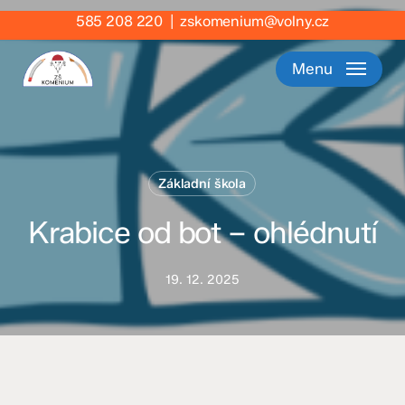
Skip
585 208 220
|
zskomenium@volny.cz
to
main
Menu
content
Základní škola
Krabice od bot – ohlédnutí
19. 12. 2025