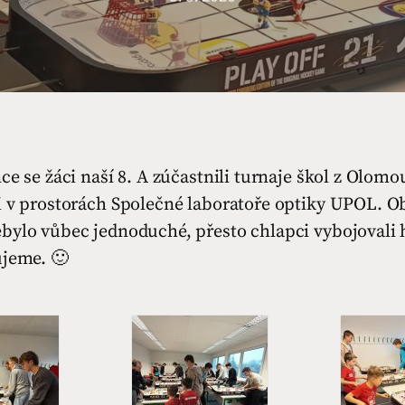
ce se žáci naší 8. A zúčastnili turnaje škol z Olomo
i v prostorách Společné laboratoře optiky UPOL. Ob
bylo vůbec jednoduché, přesto chlapci vybojovali 
ujeme. 🙂