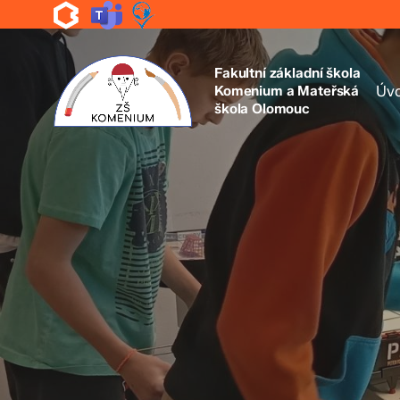
Skip
to
main
content
Fakultní základní škola
Komenium a Mateřská
Úv
škola Olomouc