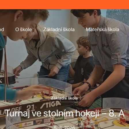
od
O škole
Základní škola
Mateřská škola
Základní škola
Turnaj ve stolním hokeji – 8. A
5. 3. 2026