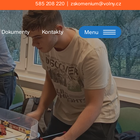
585 208 220
|
zskomenium@volny.cz
Dokumenty
Kontakty
Menu