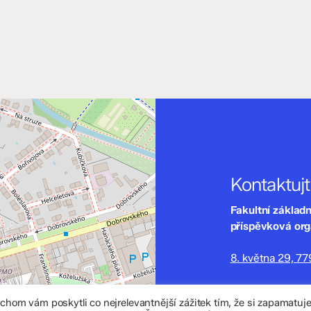
Kontaktuj
Fakultní základ
příspěvková or
8. května 29, 7
zskomenium@vo
om vám poskytli co nejrelevantnější zážitek tím, že si zapamatu
+420 585 208 