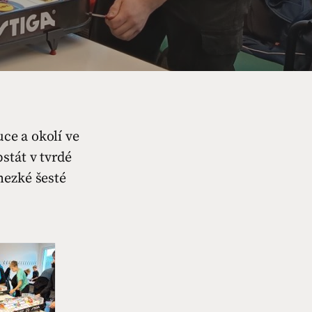
uce a okolí ve
stát v tvrdé
hezké šesté