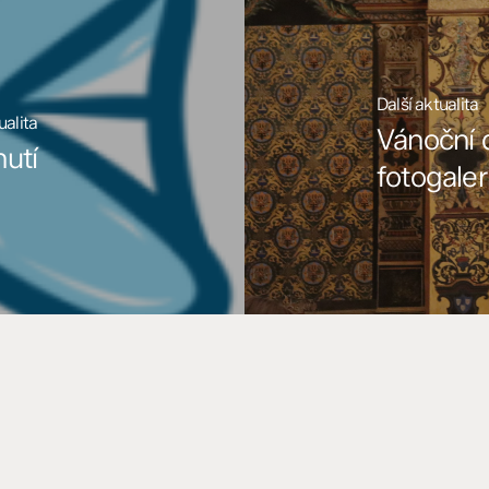
Další aktualita
ualita
Vánoční 
nutí
fotogaler