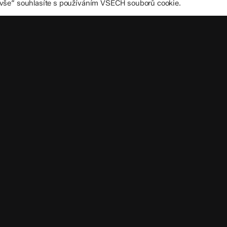
 vše“ souhlasíte s používáním VŠECH souborů cookie.
Důležité úd
Datová schránka
IČO: 70 631 018
IZO: 102 320 07
Leaflet
|
©
OpenStreetMap
contributors