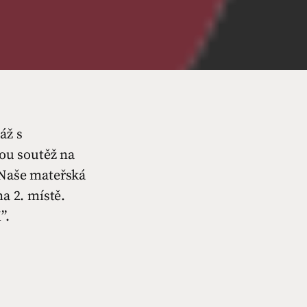
áž s
ou soutěž na
 Naše mateřská
a 2. místě.
”.