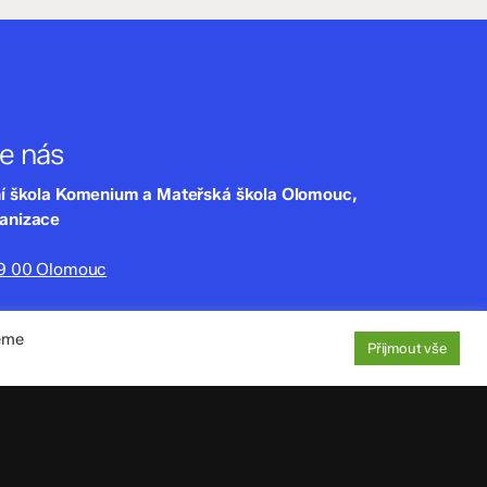
te nás
ní škola Komenium a Mateřská škola Olomouc,
ganizace
79 00 Olomouc
lny.cz
jeme
220
Přijmout vše
aje
: 4tfmqgq
1