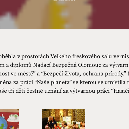
oběhla v prostorách Velkého freskového sálu vernis
n a diplomů Nadací Bezpečná Olomouc za výtvarn
ost ve městě” a “Bezpečí života, ochrana přírody.”
něna za práci “Naše planeta” se kterou se umístila n
aše tři děti čestné uznání za výtvarnou práci “Hasiči