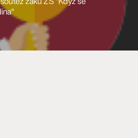
 soutěž žáků ZŠ "Když se
ina"