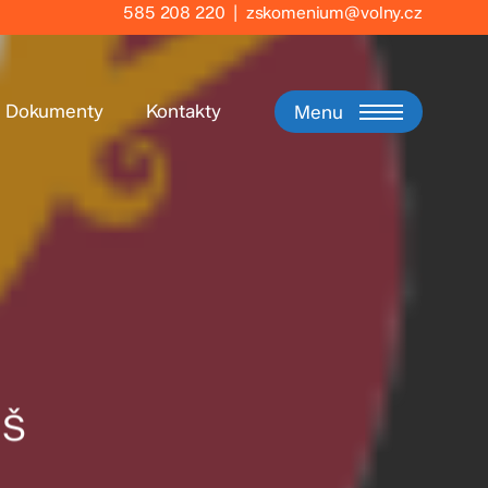
585 208 220
|
zskomenium@volny.cz
Dokumenty
Kontakty
Menu
MŠ