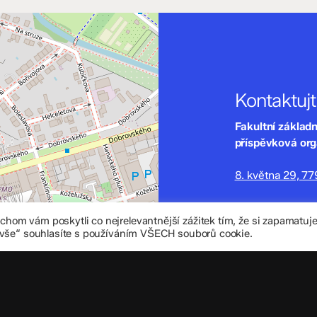
Kontaktuj
Fakultní základ
příspěvková or
8. května 29, 7
zskomenium@vo
om vám poskytli co nejrelevantnější zážitek tím, že si zapamatu
+420 585 208 
 vše“ souhlasíte s používáním VŠECH souborů cookie.
Důležité úd
Datová schránka
IČO: 70 631 018
IZO: 102 320 07