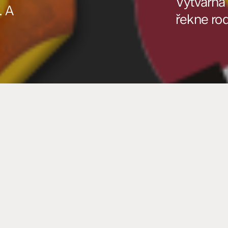
Výtvarná
. A
řekne rod