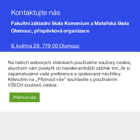
Kontaktujte nás
Fakultní základní škola Komenium a Mateřská škola
Olomouc, příspěvková organizace
8. května 29, 779 00 Olomouc
zskomenium@volny.cz
Na našich webových stránkách používáme soubory cookie,
abychom vám poskytli co nejrelevantnější zážitek tím, že si
+420 585 208 220
zapamatujeme vaše preference a opakované návštěvy.
Kliknutím na „Přijmout vše“ souhlasíte s používáním
Důležité údaje
VŠECH souborů cookie.
Datová schránka: 4tfmqgq
Přijmout vše
IČO: 70 631 018
IZO: 102 320 071
+