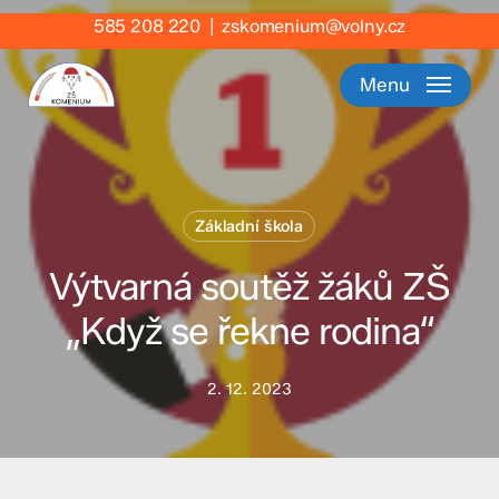
Skip
585 208 220
|
zskomenium@volny.cz
to
main
Menu
content
Základní škola
Výtvarná soutěž žáků ZŠ
„Když se řekne rodina“
2. 12. 2023