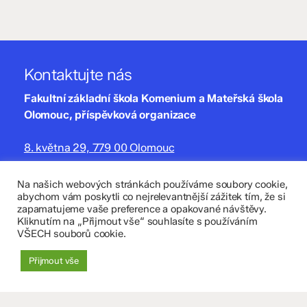
Kontaktujte nás
Fakultní základní škola Komenium a Mateřská škola
Olomouc, příspěvková organizace
8. května 29, 779 00 Olomouc
zskomenium@volny.cz
Na našich webových stránkách používáme soubory cookie,
abychom vám poskytli co nejrelevantnější zážitek tím, že si
+420 585 208 220
zapamatujeme vaše preference a opakované návštěvy.
Kliknutím na „Přijmout vše“ souhlasíte s používáním
Důležité údaje
VŠECH souborů cookie.
Datová schránka: 4tfmqgq
Přijmout vše
IČO: 70 631 018
IZO: 102 320 071