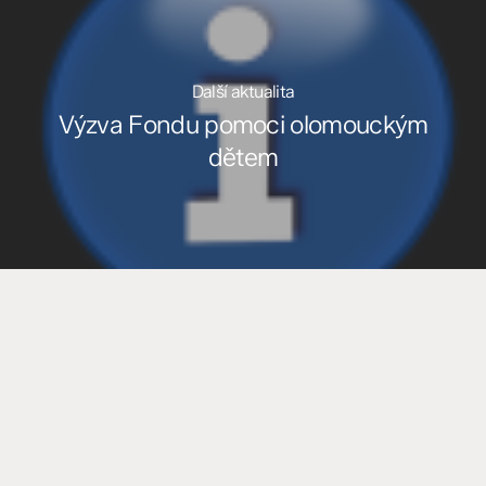
Další aktualita
Výzva Fondu pomoci olomouckým
dětem