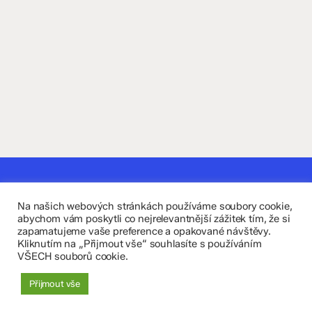
Kontaktujte nás
Na našich webových stránkách používáme soubory cookie,
Fakultní základní škola Komenium a Mateřská škola
abychom vám poskytli co nejrelevantnější zážitek tím, že si
zapamatujeme vaše preference a opakované návštěvy.
Olomouc, příspěvková organizace
Kliknutím na „Přijmout vše“ souhlasíte s používáním
VŠECH souborů cookie.
8. května 29, 779 00 Olomouc
Přijmout vše
zskomenium@volny.cz