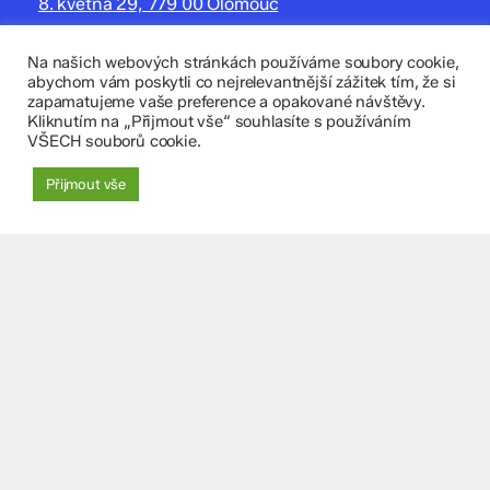
8. května 29, 779 00 Olomouc
zskomenium@volny.cz
Na našich webových stránkách používáme soubory cookie,
abychom vám poskytli co nejrelevantnější zážitek tím, že si
+420 585 208 220
zapamatujeme vaše preference a opakované návštěvy.
Kliknutím na „Přijmout vše“ souhlasíte s používáním
Důležité údaje
VŠECH souborů cookie.
Datová schránka: 4tfmqgq
Přijmout vše
IČO: 70 631 018
IZO: 102 320 071
+
−