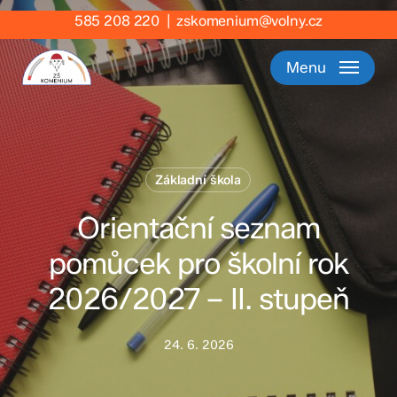
Skip
585 208 220
|
zskomenium@volny.cz
to
main
Menu
content
Základní škola
Orientační seznam
pomůcek pro školní rok
2026/2027 – II. stupeň
24. 6. 2026