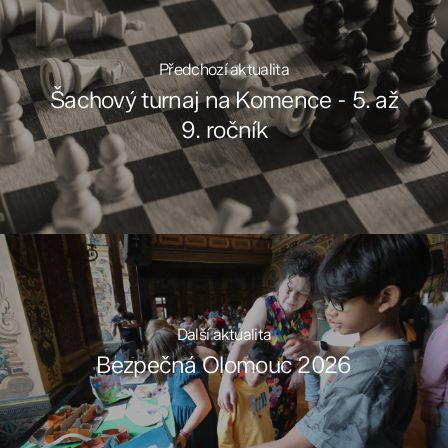
Předchozí aktualita
Šachový turnaj na Komence - 5. až
9. ročník
Další aktualita
Bezpečná Olomouc 2026