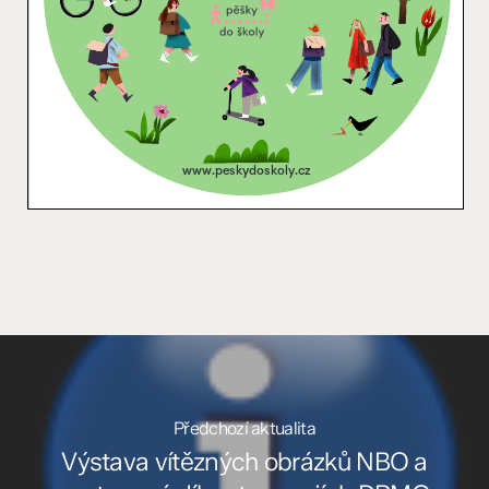
Předchozí aktualita
Výstava vítězných obrázků NBO a