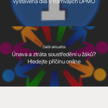
vystavená díla v tramvajích DPMO
Další aktualita
Únava a ztráta soustředění u žáků?
Hledejte příčinu online