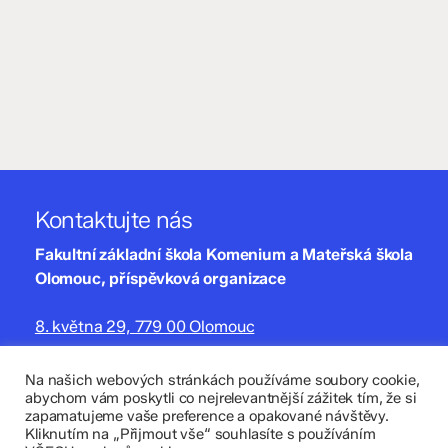
Kontaktujte nás
Fakultní základní škola Komenium a Mateřská škola
Olomouc, příspěvková organizace
8. května 29, 779 00 Olomouc
zskomenium@volny.cz
Na našich webových stránkách používáme soubory cookie,
abychom vám poskytli co nejrelevantnější zážitek tím, že si
+420 585 208 220
zapamatujeme vaše preference a opakované návštěvy.
Kliknutím na „Přijmout vše“ souhlasíte s používáním