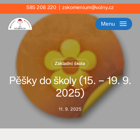
Skip
585 208 220
|
zskomenium@volny.cz
to
main
Menu
content
Základní škola
Pěšky do školy (15. – 19. 9.
2025)
11. 9. 2025