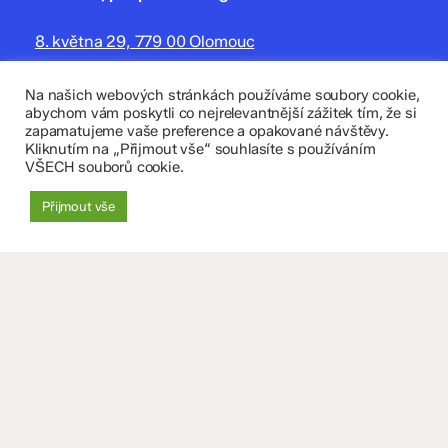
8. května 29, 779 00 Olomouc
zskomenium@volny.cz
Na našich webových stránkách používáme soubory cookie,
abychom vám poskytli co nejrelevantnější zážitek tím, že si
+420 585 208 220
zapamatujeme vaše preference a opakované návštěvy.
Kliknutím na „Přijmout vše“ souhlasíte s používáním
Důležité údaje
VŠECH souborů cookie.
Datová schránka: 4tfmqgq
Přijmout vše
IČO: 70 631 018
IZO: 102 320 071
+
−