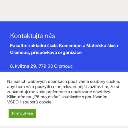
Kontaktujte nás
Fakultní základní škola Komenium a Mateřská škola
Olomouc, příspěvková organizace
8. května 29, 779 00 Olomouc
zskomenium@volny.cz
Na našich webových stránkách používáme soubory cookie,
abychom vám poskytli co nejrelevantnější zážitek tím, že si
+420 585 208 220
zapamatujeme vaše preference a opakované návštěvy.
Kliknutím na „Přijmout vše“ souhlasíte s používáním
Důležité údaje
VŠECH souborů cookie.
Datová schránka: 4tfmqgq
Přijmout vše
IČO: 70 631 018
IZO: 102 320 071