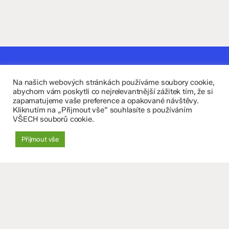
Kontaktujte nás
Na našich webových stránkách používáme soubory cookie,
Fakultní základní škola Komenium a Mateřská škola
abychom vám poskytli co nejrelevantnější zážitek tím, že si
zapamatujeme vaše preference a opakované návštěvy.
Olomouc, příspěvková organizace
Kliknutím na „Přijmout vše“ souhlasíte s používáním
VŠECH souborů cookie.
8. května 29, 779 00 Olomouc
Přijmout vše
zskomenium@volny.cz
+420 585 208 220
Důležité údaje
Datová schránka: 4tfmqgq
IČO: 70 631 018