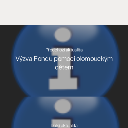
Předchozí aktualita
Výzva Fondu pomoci olomouckým
dětem
Další aktualita