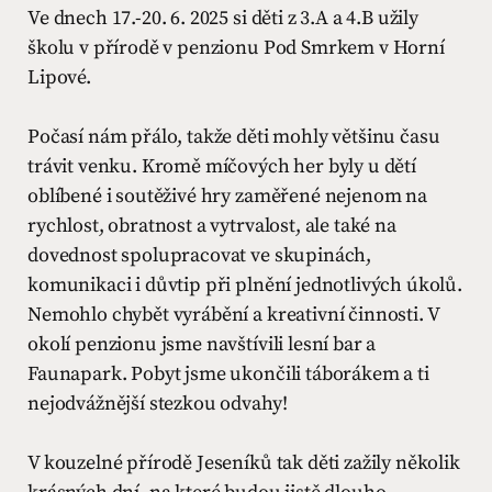
Ve dnech 17.-20. 6. 2025 si děti z 3.A a 4.B užily
školu v přírodě v penzionu Pod Smrkem v Horní
Lipové.
Počasí nám přálo, takže děti mohly většinu času
trávit venku. Kromě míčových her byly u dětí
oblíbené i soutěživé hry zaměřené nejenom na
rychlost, obratnost a vytrvalost, ale také na
dovednost spolupracovat ve skupinách,
komunikaci i důvtip při plnění jednotlivých úkolů.
Nemohlo chybět vyrábění a kreativní činnosti. V
okolí penzionu jsme navštívili lesní bar a
Faunapark. Pobyt jsme ukončili táborákem a ti
nejodvážnější stezkou odvahy!
V kouzelné přírodě Jeseníků tak děti zažily několik