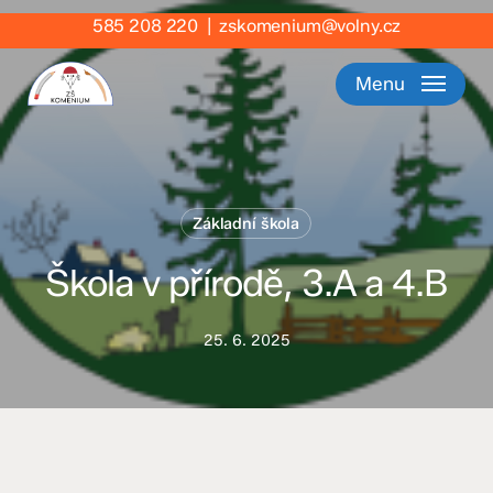
Skip
585 208 220
|
zskomenium@volny.cz
to
main
Menu
content
Základní škola
Škola v přírodě, 3.A a 4.B
25. 6. 2025