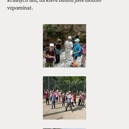
krásných dní, na které budou jistě dlouho
vzpomínat.