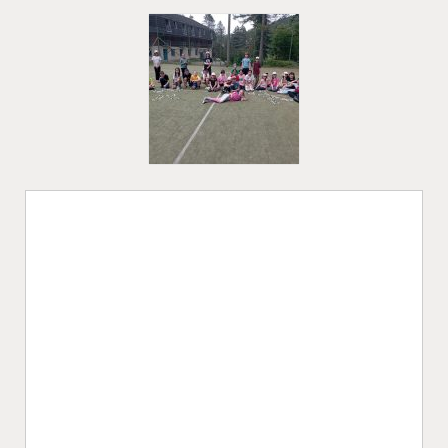
Video
přehrávač