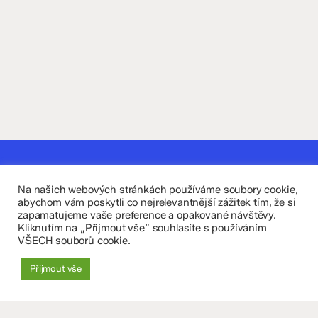
Kontaktujte nás
Na našich webových stránkách používáme soubory cookie,
Fakultní základní škola Komenium a Mateřská škola
abychom vám poskytli co nejrelevantnější zážitek tím, že si
zapamatujeme vaše preference a opakované návštěvy.
Olomouc, příspěvková organizace
Kliknutím na „Přijmout vše“ souhlasíte s používáním
VŠECH souborů cookie.
8. května 29, 779 00 Olomouc
Přijmout vše
zskomenium@volny.cz
+420 585 208 220