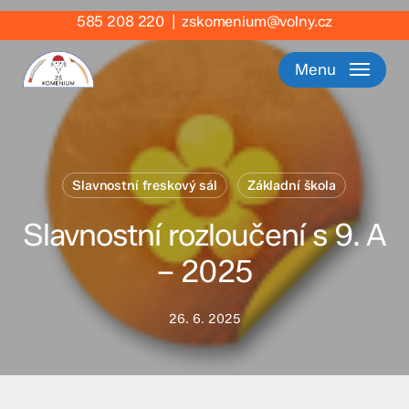
Skip
585 208 220
|
zskomenium@volny.cz
to
main
Menu
content
Slavnostní freskový sál
Základní škola
Slavnostní rozloučení s 9. A
– 2025
26. 6. 2025