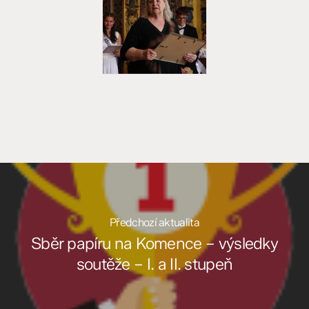
Předchozí aktualita
Sběr papíru na Komence – výsledky
soutěže – I. a II. stupeň