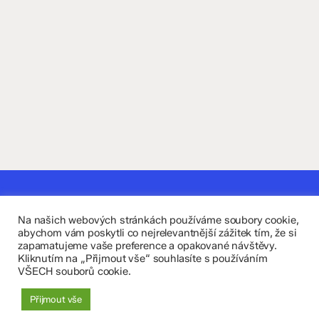
Kontaktujte nás
Na našich webových stránkách používáme soubory cookie,
Fakultní základní škola Komenium a Mateřská škola
abychom vám poskytli co nejrelevantnější zážitek tím, že si
zapamatujeme vaše preference a opakované návštěvy.
Olomouc, příspěvková organizace
Kliknutím na „Přijmout vše“ souhlasíte s používáním
VŠECH souborů cookie.
8. května 29, 779 00 Olomouc
Přijmout vše
zskomenium@volny.cz