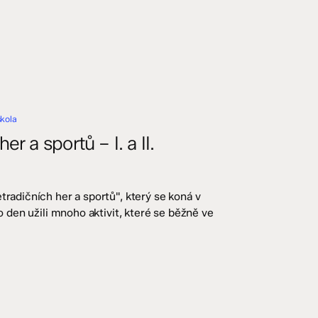
škola
r a sportů – I. a II.
tradičních her a sportů", který se koná v
to den užili mnoho aktivit, které se běžně ve