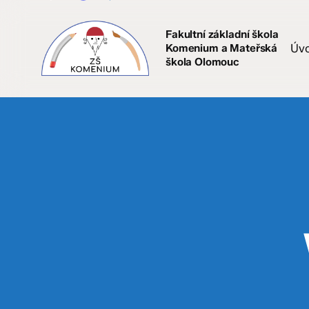
Skip
to
Fakultní základní škola
main
Komenium a Mateřská
Úv
content
škola Olomouc