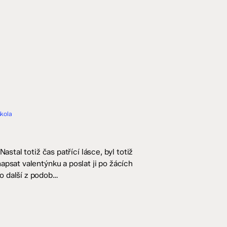
škola
astal totiž čas patřící lásce, byl totiž
apsat valentýnku a poslat ji po žácích
o další z podob…