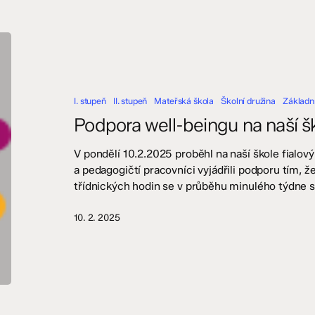
Podpora
well-
beingu
na
I. stupeň
II. stupeň
Mateřská škola
Školní družina
Základní
naší
škole
Podpora well-beingu na naší š
V pondělí 10.2.2025 proběhl na naší škole fialov
a pedagogičtí pracovníci vyjádřili podporu tím, že
třídnických hodin se v průběhu minulého týdne s 
10. 2. 2025