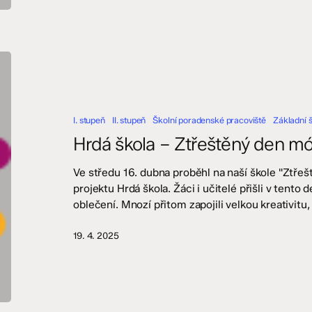
Hrdá
škola
–
Ztřeštěný
I. stupeň
II. stupeň
Školní poradenské pracoviště
Základní 
den
módy
Hrdá škola – Ztřeštěný den mód
2025
–
Ve středu 16. dubna proběhl na naší škole "Ztřeš
I.
projektu Hrdá škola. Žáci i učitelé přišli v tent
a
oblečení. Mnozí přitom zapojili velkou kreativitu, 
II.
stupeň
19. 4. 2025