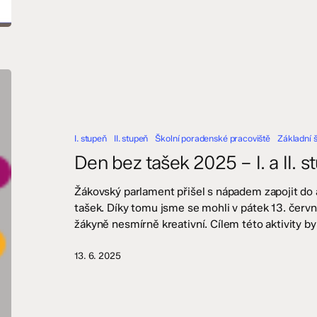
Den
bez
tašek
2025
I. stupeň
II. stupeň
Školní poradenské pracoviště
Základní 
–
I.
Den bez tašek 2025 – I. a II. s
a
II.
Žákovský parlament přišel s nápadem zapojit d
stupeň
tašek. Díky tomu jsme se mohli v pátek 13. června
žákyně nesmírně kreativní. Cílem této aktivity b
13. 6. 2025