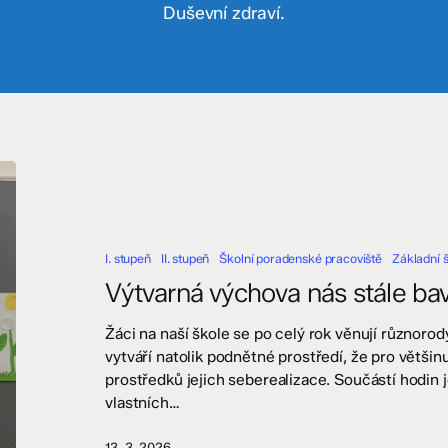
Duševní zdraví.
Výtvarná
výchova
nás
stále
I. stupeň
II. stupeň
Školní poradenské pracoviště
Základní 
baví
–
Výtvarná výchova nás stále baví 
I.
a
Žáci na naší škole se po celý rok věnují různoro
II.
vytváří natolik podnětné prostředí, že pro větši
stupeň
prostředků jejich seberealizace. Součástí hodin
vlastních…
13. 3. 2026