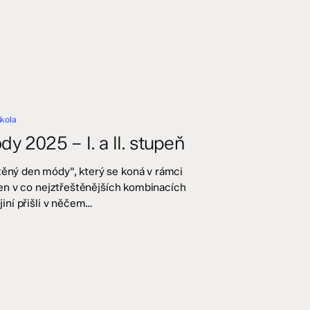
škola
y 2025 – I. a II. stupeň
těný den módy", který se koná v rámci
o den v co nejztřeštěnějších kombinacích
jiní přišli v něčem…