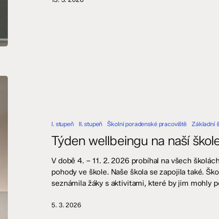
Týden
wellbeingu
na
naší
I. stupeň
II. stupeň
Školní poradenské pracoviště
Základní 
škole
Týden wellbeingu na naší škol
V době 4. – 11. 2. 2026 probíhal na všech školá
pohody ve škole. Naše škola se zapojila také. Ško
seznámila žáky s aktivitami, které by jim mohly
5. 3. 2026