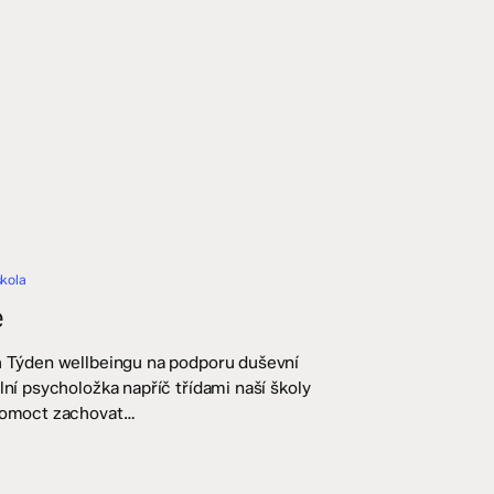
škola
e
ch Týden wellbeingu na podporu duševní
lní psycholožka napříč třídami naší školy
 pomoct zachovat…