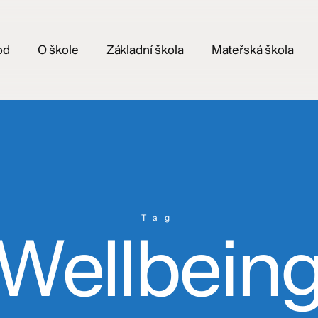
od
O škole
Základní škola
Mateřská škola
Tag
Wellbein