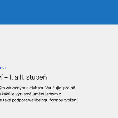
škola
– I. a II. stupeň
dým výtvarným aktivitám. Vyučující pro ně
nu žáků je výtvarné umění jedním z
 je také podpora wellbeingu formou tvoření