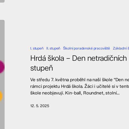
Hrdá
škola
–
Den
I. stupeň
II. stupeň
Školní poradenské pracoviště
Základní 
netradičních
her
Hrdá škola – Den netradičních he
a
stupeň
sportů
–
Ve středu 7. května proběhl na naší škole "Den ne
I.
rámci projektu Hrdá škola. Žáci i učitelé si v ten
a
škole neobjevují. Kin-ball, Roundnet, stolní…
II.
stupeň
12. 5. 2025