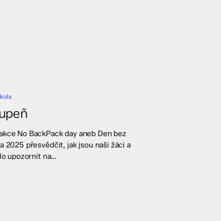
škola
tupeň
o akce No BackPack day aneb Den bez
 2025 přesvědčit, jak jsou naši žáci a
ylo upozornit na…