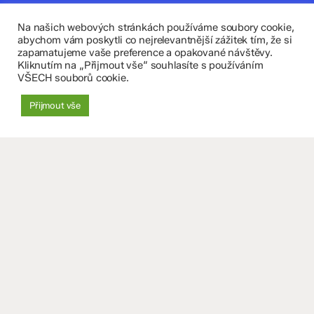
zskomenium@volny.cz
Na našich webových stránkách používáme soubory cookie,
abychom vám poskytli co nejrelevantnější zážitek tím, že si
+420 585 208 220
zapamatujeme vaše preference a opakované návštěvy.
Kliknutím na „Přijmout vše“ souhlasíte s používáním
Důležité údaje
VŠECH souborů cookie.
Datová schránka: 4tfmqgq
Přijmout vše
IČO: 70 631 018
IZO: 102 320 071
+
−