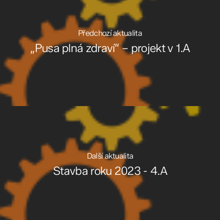
Předchozí aktualita
„Pusa plná zdraví“ – projekt v 1.A
Další aktualita
Stavba roku 2023 - 4.A