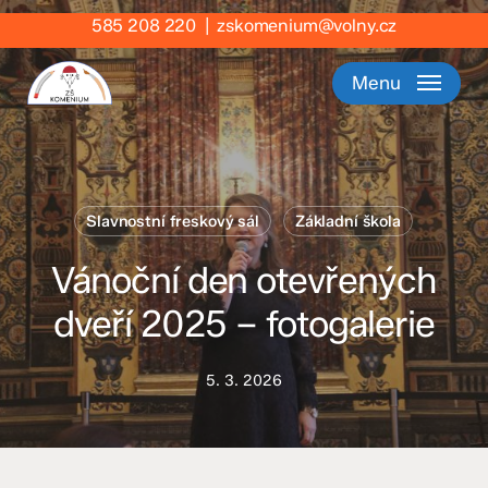
Skip
585 208 220
|
zskomenium@volny.cz
to
main
Menu
content
Slavnostní freskový sál
Základní škola
Vánoční den otevřených
dveří 2025 – fotogalerie
5. 3. 2026