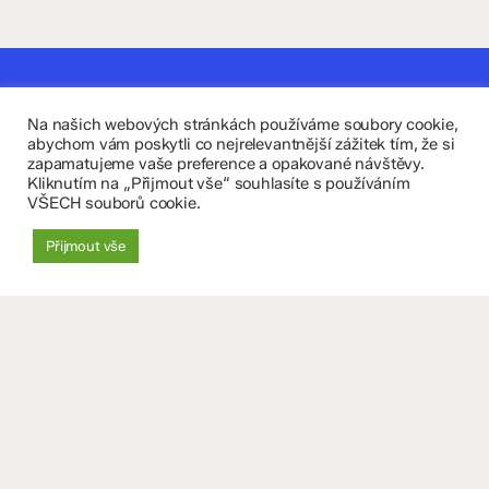
Kontaktujte nás
Na našich webových stránkách používáme soubory cookie,
Fakultní základní škola Komenium a Mateřská škola
abychom vám poskytli co nejrelevantnější zážitek tím, že si
zapamatujeme vaše preference a opakované návštěvy.
Olomouc, příspěvková organizace
Kliknutím na „Přijmout vše“ souhlasíte s používáním
VŠECH souborů cookie.
8. května 29, 779 00 Olomouc
Přijmout vše
zskomenium@volny.cz
+420 585 208 220
Důležité údaje
Datová schránka: 4tfmqgq
IČO: 70 631 018
IZO: 102 320 071