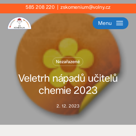
Skip
585 208 220
|
zskomenium@volny.cz
to
main
Menu
content
Nezařazené
Veletrh nápadů učitelů
chemie 2023
2. 12. 2023