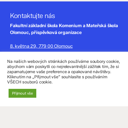
Kontaktujte nás
Fakultní základní škola Komenium a Mateřská škola
Olomouc, příspěvková organizace
8. května 29, 779 00 Olomouc
zskomenium@volny.cz
Na našich webových stránkách používáme soubory cookie,
abychom vám poskytli co nejrelevantnější zážitek tím, že si
+420 585 208 220
zapamatujeme vaše preference a opakované návštěvy.
Kliknutím na „Přijmout vše“ souhlasíte s používáním
Důležité údaje
VŠECH souborů cookie.
Datová schránka: 4tfmqgq
Přijmout vše
IČO: 70 631 018
IZO: 102 320 071
+