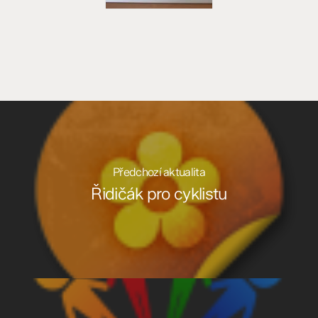
Předchozí aktualita
Řidičák pro cyklistu