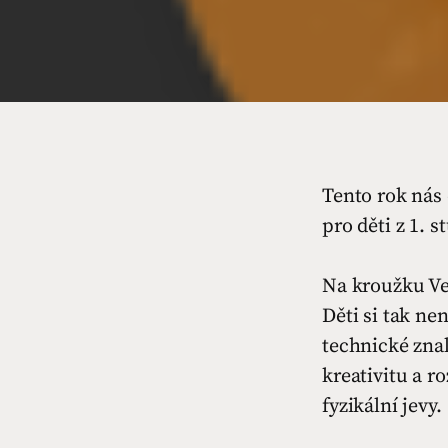
Tento rok nás 
pro děti z 1
Na kroužku Ve
Děti si tak n
technické zna
kreativitu a r
fyzikální jevy.