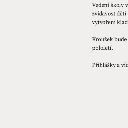
Vedení školy 
zvídavost dětí
vytvoření kla
Kroužek bude z
pololetí.
Přihlášky a ví