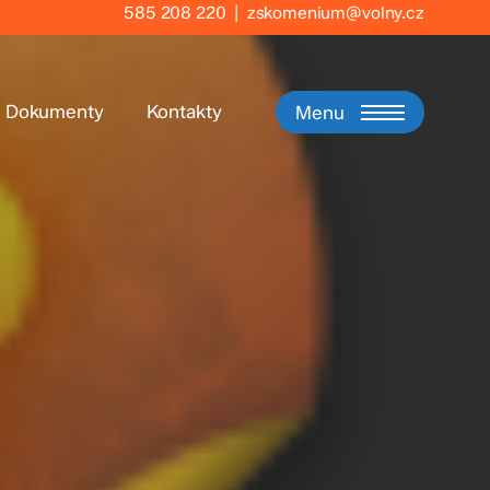
585 208 220
|
zskomenium@volny.cz
Dokumenty
Kontakty
Menu