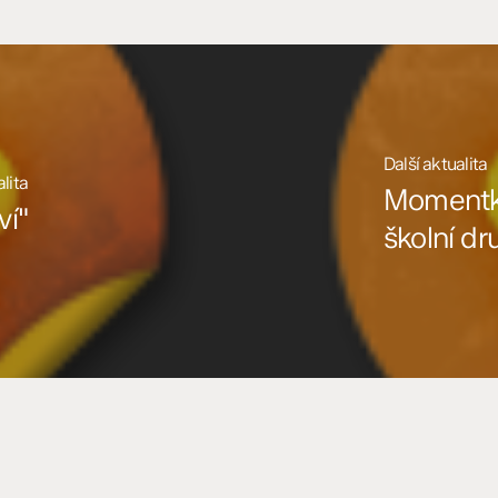
Další aktualita
lita
Momentky
ví"
školní dr