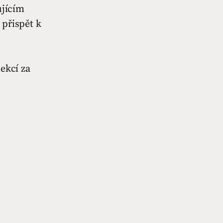
ujícím
 přispět k
ekcí za