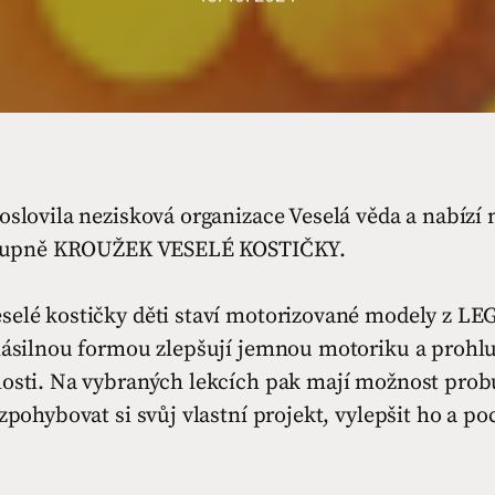
oslovila nezisková organizace Veselá věda a nabízí 
. stupně KROUŽEK VESELÉ KOSTIČKY.
selé kostičky děti staví motorizované modely z LE
enásilnou formou zlepšují jemnou motoriku a prohlu
losti. Na vybraných lekcích pak mají možnost prob
ozpohybovat si svůj vlastní projekt, vylepšit ho a po