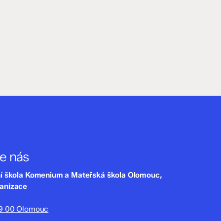
te nás
ní škola Komenium a Mateřská škola Olomouc,
ganizace
79 00 Olomouc