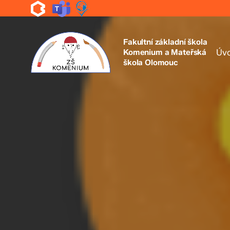
Skip
to
main
content
Fakultní základní škola
Komenium a Mateřská
Úv
škola Olomouc