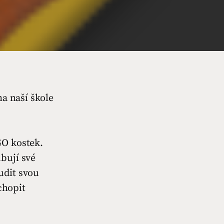
na naší škole
GO kostek.
bují své
udit svou
chopit