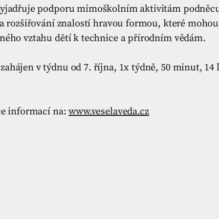
vyjadřuje podporu mimoškolním aktivitám podněc
 a rozšiřování znalostí hravou formou, které mohou
dného vztahu dětí k technice a přírodním vědám.
ahájen v týdnu od 7. října, 1x týdně, 50 minut, 14 l
ce informací na:
www.veselaveda.cz