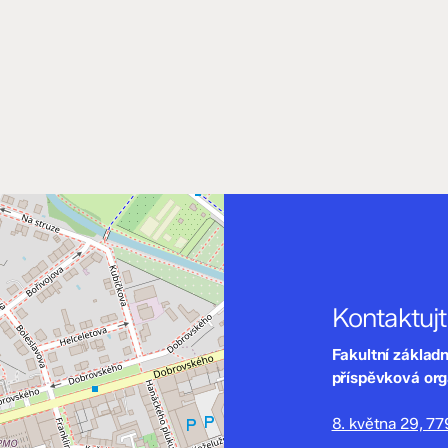
Kontaktuj
Fakultní základ
příspěvková or
8. května 29, 7