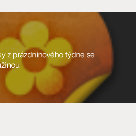
 z prázdninového týdne se
užinou