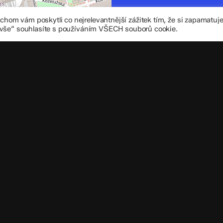
zskomenium@vo
om vám poskytli co nejrelevantnější zážitek tím, že si zapamatu
+420 585 208 
 vše“ souhlasíte s používáním VŠECH souborů cookie.
Důležité úd
Datová schránka
IČO: 70 631 018
IZO: 102 320 07