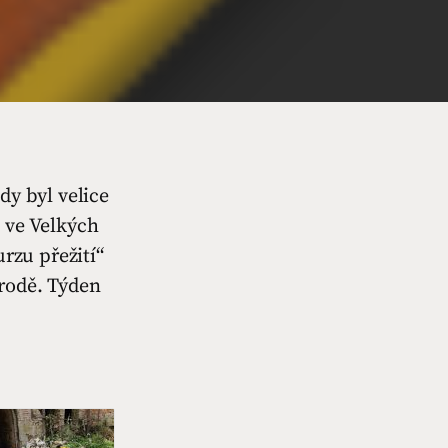
dy byl velice
 ve Velkých
urzu přežití“
írodě. Týden