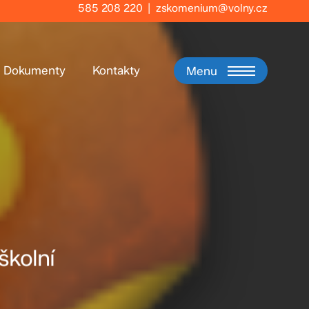
585 208 220
|
zskomenium@volny.cz
Dokumenty
Kontakty
Menu
školní