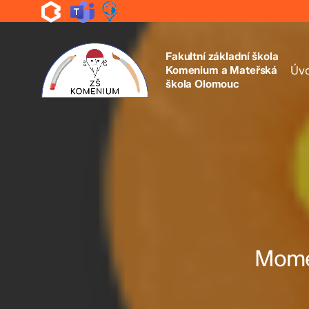
Skip
to
main
content
Fakultní základní škola
Komenium a Mateřská
Úv
škola Olomouc
Momen