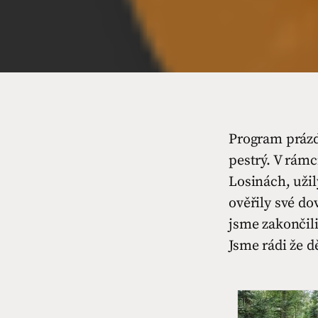
Program prázdn
pestrý. V rámc
Losinách, užil
ověřily své do
jsme zakončil
Jsme rádi že d