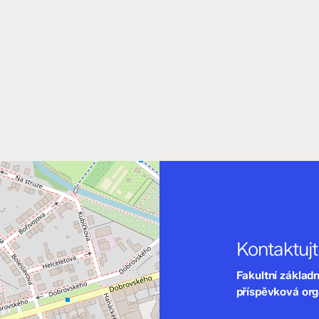
Kontaktuj
Fakultní základ
příspěvková or