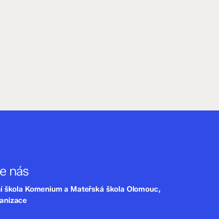
te nás
ní škola Komenium a Mateřská škola Olomouc,
ganizace