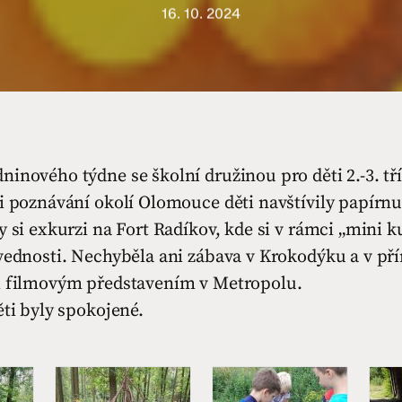
16. 10. 2024
inového týdne se školní družinou pro děti 2.-3. tří
i poznávání okolí Olomouce děti navštívily papírnu
y si exkurzi na Fort Radíkov, kde si v rámci „mini k
vednosti. Nechyběla ani zábava v Krokodýku a v př
i filmovým představením v Metropolu.
ěti byly spokojené.