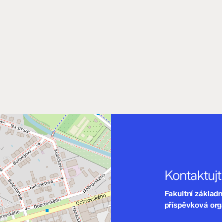
Kontaktuj
Fakultní základ
příspěvková or