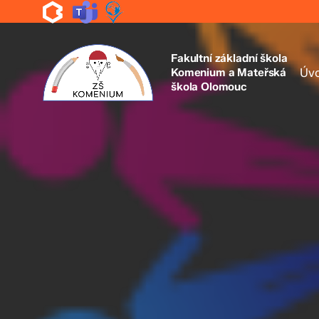
Skip
to
main
content
Fakultní základní škola
Komenium a Mateřská
Úv
škola Olomouc