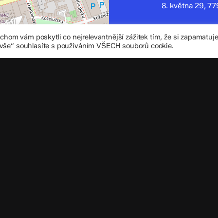
8. května 29, 7
zskomenium@vo
om vám poskytli co nejrelevantnější zážitek tím, že si zapamatu
+420 585 208 
 vše“ souhlasíte s používáním VŠECH souborů cookie.
Důležité úd
Datová schránka
IČO: 70 631 018
IZO: 102 320 07