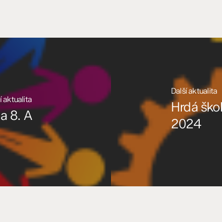
Další aktualita
 aktualita
Hrdá ško
a 8. A
2024