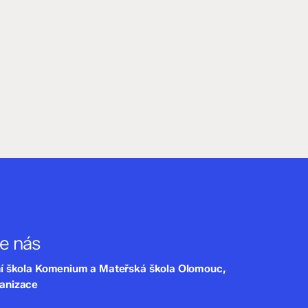
te nás
ní škola Komenium a Mateřská škola Olomouc,
ganizace