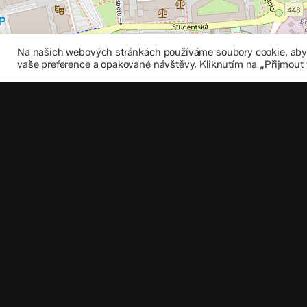
Na našich webových stránkách používáme soubory cookie, abych
vaše preference a opakované návštěvy. Kliknutím na „Přijmout