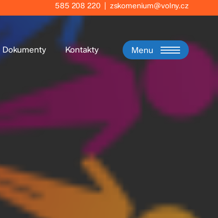
585 208 220
|
zskomenium@volny.cz
Dokumenty
Kontakty
Menu