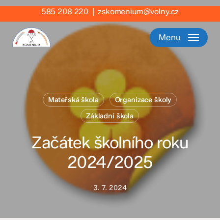
Skip
585 208 220
|
zskomenium@volny.cz
to
main
Menu
content
Mateřská škola
Organizace školy
Základní škola
Začátek školního roku
2024/2025
3. 7. 2024