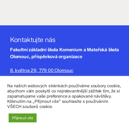
Kontaktujte nás
Fakultní základní škola Komenium a Mateřská škola
Olomouc, příspěvková organizace
8. května 29, 779 00 Olomouc
zskomenium@volny.cz
Na našich webových stránkách používáme soubory cookie,
abychom vám poskytli co nejrelevantnější zážitek tím, že si
+420 585 208 220
zapamatujeme vaše preference a opakované návštěvy.
Kliknutím na „Přijmout vše“ souhlasíte s používáním
Důležité údaje
VŠECH souborů cookie.
Datová schránka: 4tfmqgq
Přijmout vše
IČO: 70 631 018