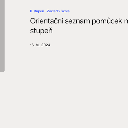
na
II. stupeň
Základní škola
příští
školní
Orientační seznam pomůcek na př
rok
stupeň
–
II.
stupeň
16. 10. 2024