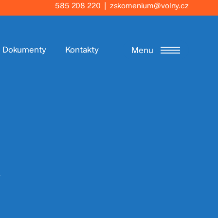
585 208 220
|
zskomenium@volny.cz
Dokumenty
Kontakty
Menu