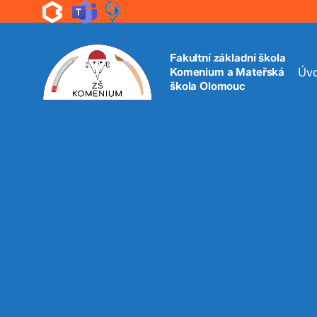
Skip
to
main
content
Fakultní základní škola
Komenium a Mateřská
Úv
škola Olomouc