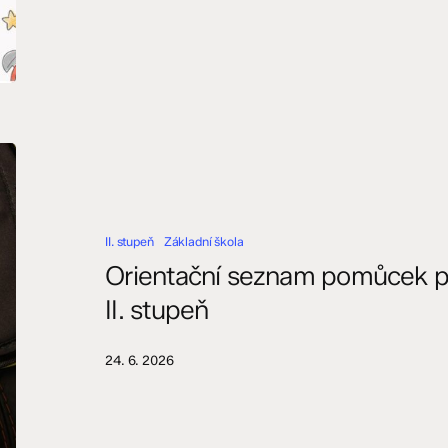
Orientační
seznam
pomůcek
pro
II. stupeň
Základní škola
školní
rok
Orientační seznam pomůcek pr
2026/2027
II. stupeň
–
II.
stupeň
24. 6. 2026