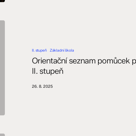
Orientační
seznam
pomůcek
pro
II. stupeň
Základní škola
školní
rok
Orientační seznam pomůcek p
2025/2026
II. stupeň
–
II.
stupeň
26. 8. 2025