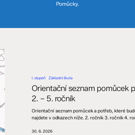
Pomůcky.
Orientační
seznam
pomůcek
pro
I. stupeň
Základní škola
školní
rok
Orientační seznam pomůcek pr
2026/2027
2. – 5. ročník
–
2.
Orientační seznam pomůcek a potřeb, které budou
–
najdete v odkazech níže. 2. ročník 3. ročník 4. ro
5.
ročník
30. 6. 2026