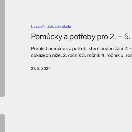
Pomůcky
a
potřeby
pro
I. stupeň
Základní škola
2.
–
Pomůcky a potřeby pro 2. – 5. 
5.
ročník
Přehled pomůcek a potřeb, které budou žáci 2. – 
odkazech níže. 2. ročník 3. ročník 4. ročník 5. ro
27. 8. 2024
Orientační
seznam
pomůcek